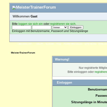
Willkommen
Gast
Bitte
loggen sie sich ein
oder
registrieren sie sich
.
Einloggen mit Benutzername, Passwort und Sitzungslänge
ÜBERSICHT
HILFE
SUCHE
FAQ
FORENREGELN
SPENDEN
EINLO
MeisterTrainerForum
Warnung!
Nur registrierte Mitgl
Bitte einloggen oder
registrie
Einloggen
Benutzernam
Passwor
Sitzungslänge in Minute