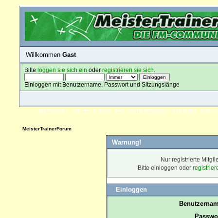
Willkommen
Gast
Bitte
loggen sie sich ein
oder
registrieren sie sich
.
Einloggen mit Benutzername, Passwort und Sitzungslänge
ÜBERSICHT
HILFE
SUCHE
FAQ
FORENREGELN
SPENDEN
EINLO
MeisterTrainerForum
Warnung!
Nur registrierte Mitgl
Bitte einloggen oder
registrie
Einloggen
Benutzernam
Passwor