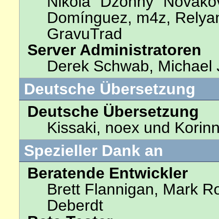
Nikola "Dzonny" Novakov
Domínguez, m4z, Relyan
GravuTrad
Server Administratoren
Derek Schwab, Michael 
Deutsche Übersetzung
Deutsche Übersetzung
Kissaki, noex und Korinn
Spezieller Dank an
Beratende Entwickler
Brett Flannigan, Mark R
Deberdt