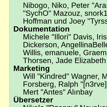
Nibogo, Niko, Peter "Ara
"SychO" Mazouz, snork13
Hoffman und Joey "Tyrs
Dokumentation
Michele "Illori" Davis, I
Dickerson, AngellinaBell
Willis, emanuele, Grae
Thorsen, Jade Elizabeth
Marketing
Will "Kindred" Wagner, 
Forsberg, Ralph "[n3rve
Mert "Antes" Alınbay
Übersetzer