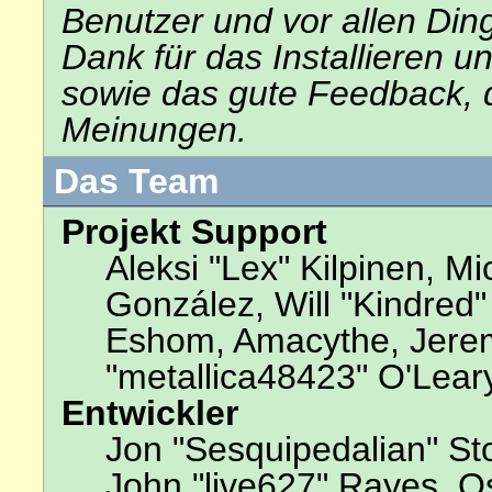
Benutzer und vor allen Din
Dank für das Installieren 
sowie das gute Feedback, 
Meinungen.
Das Team
Projekt Support
Aleksi "Lex" Kilpinen, Mic
González, Will "Kindred
Eshom, Amacythe, Jerem
"metallica48423" O'Lear
Entwickler
Jon "Sesquipedalian" Sto
John "live627" Rayes, 