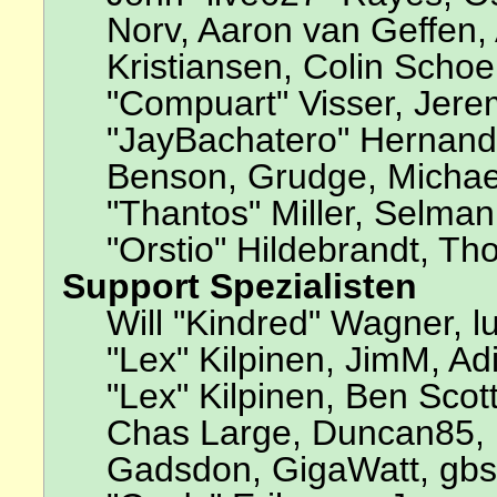
Norv, Aaron van Geffen, 
Kristiansen, Colin Scho
"Compuart" Visser, Jer
"JayBachatero" Hernande
Benson, Grudge, Michae
"Thantos" Miller, Selma
"Orstio" Hildebrandt, Th
Support Spezialisten
Will "Kindred" Wagner, lu
"Lex" Kilpinen, JimM, Adi
"Lex" Kilpinen, Ben Scot
Chas Large, Duncan85, E
Gadsdon, GigaWatt, gbso