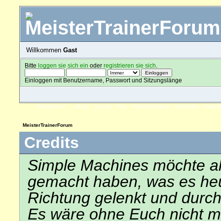
Willkommen
Gast
Bitte
loggen sie sich ein
oder
registrieren sie sich
.
Einloggen mit Benutzername, Passwort und Sitzungslänge
ÜBERSICHT
HILFE
SUCHE
FAQ
FORENREGELN
SPENDEN
EINLO
MeisterTrainerForum
Credits
Simple Machines möchte al
gemacht haben, was es heute
Richtung gelenkt und durch
Es wäre ohne Euch nicht mög