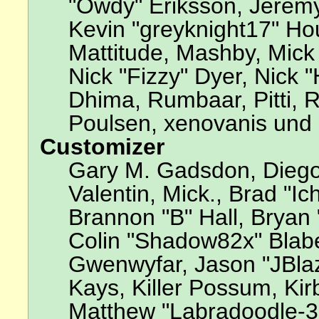
"Owdy" Eriksson, Jeremy
Kevin "greyknight17" Hou,
Mattitude, Mashby, Mick G
Nick "Fizzy" Dyer, Nick 
Dhima, Rumbaar, Pitti,
Poulsen, xenovanis und 
Customizer
Gary M. Gadsdon, Diego
Valentin, Mick., Brad 
Brannon "B" Hall, Bryan 
Colin "Shadow82x" Blabe
Gwenwyfar, Jason "JBla
Kays, Killer Possum, Ki
Matthew "Labradoodle-3