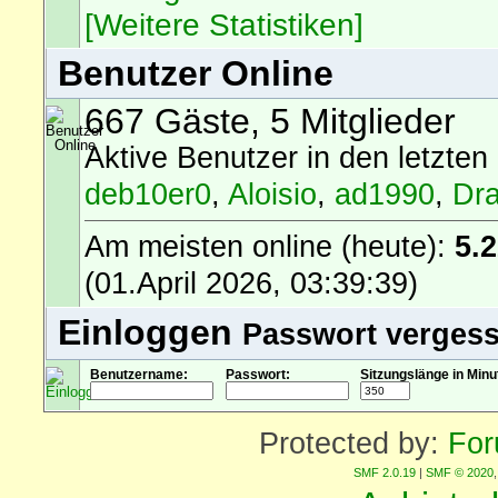
[Weitere Statistiken]
Benutzer Online
667 Gäste, 5 Mitglieder
Aktive Benutzer in den letzten
deb10er0
,
Aloisio
,
ad1990
,
Dr
Am meisten online (heute):
5.
(01.April 2026, 03:39:39)
Einloggen
Passwort verges
Benutzername:
Passwort:
Sitzungslänge in Minu
Protected by:
For
SMF 2.0.19
|
SMF © 2020