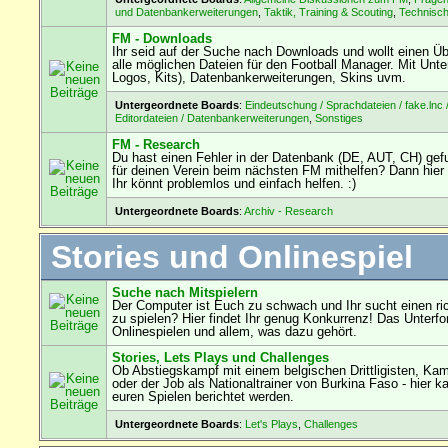
und Datenbankerweiterungen
,
Taktik, Training & Scouting
,
Technisc
FM - Downloads
Ihr seid auf der Suche nach Downloads und wollt einen Übe
alle möglichen Dateien für den Football Manager. Mit Unterf
Logos, Kits), Datenbankerweiterungen, Skins uvm.
Untergeordnete Boards
:
Eindeutschung / Sprachdateien / fake.lnc 
Editordateien / Datenbankerweiterungen
,
Sonstiges
FM - Research
Du hast einen Fehler in der Datenbank (DE, AUT, CH) ge
für deinen Verein beim nächsten FM mithelfen? Dann hier 
Ihr könnt problemlos und einfach helfen. :)
Untergeordnete Boards
:
Archiv - Research
Stories und Onlinespiel
Suche nach Mitspielern
Der Computer ist Euch zu schwach und Ihr sucht einen ri
zu spielen? Hier findet Ihr genug Konkurrenz! Das Unterf
Onlinespielen und allem, was dazu gehört.
Stories, Lets Plays und Challenges
Ob Abstiegskampf mit einem belgischen Drittligisten, Ka
oder der Job als Nationaltrainer von Burkina Faso - hier k
euren Spielen berichtet werden.
Untergeordnete Boards
:
Let's Plays
,
Challenges