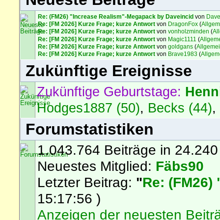
Re: (FM26) "Increase Realism"-Megapack by Daveincid
von
Dave
Re: [FM 2026] Kurze Frage; kurze Antwort
von
DragonFox
(
Allgem
Re: [FM 2026] Kurze Frage; kurze Antwort
von
vonholzminden
(
Al
Re: [FM 2026] Kurze Frage; kurze Antwort
von
Magic1111
(
Allgem
Re: [FM 2026] Kurze Frage; kurze Antwort
von
goldgans
(
Allgeme
Re: [FM 2026] Kurze Frage; kurze Antwort
von
Brave1983
(
Allgem
Zukünftige Ereignisse
Zukünftige Geburtstage:
Henn
Hodges1887 (50)
,
Becks (44)
Forumstatistiken
1.043.764 Beiträge in 24.240
Neuestes Mitglied:
Fäbs90
Letzter Beitrag:
"
Re: (FM26) 
15:17:56 )
Anzeigen der neuesten Beitr