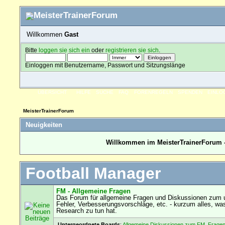
Willkommen
Gast
Bitte
loggen sie sich ein
oder
registrieren sie sich
.
Einloggen mit Benutzername, Passwort und Sitzungslänge
ÜBERSICHT
HILFE
SUCHE
FAQ
FORENREGELN
SPENDEN
EINLO
MeisterTrainerForum
Neuigkeiten
Willkommen im MeisterTrainerForum -
Football Manager
FM - Allgemeine Fragen
Das Forum für allgemeine Fragen und Diskussionen zum u
Fehler, Verbesserungsvorschläge, etc. - kurzum alles, wa
Research zu tun hat.
Untergeordnete Boards
:
Allgemeine Diskussionen zum FM
,
Fragen