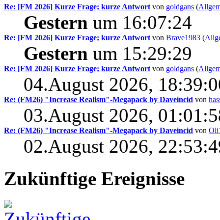
Re: [FM 2026] Kurze Frage; kurze Antwort
von
goldgans
(
Allgem
Gestern
um 16:07:24
Re: [FM 2026] Kurze Frage; kurze Antwort
von
Brave1983
(
Allg
Gestern
um 15:29:29
Re: [FM 2026] Kurze Frage; kurze Antwort
von
goldgans
(
Allgem
04.August 2026, 18:39:0
Re: (FM26) "Increase Realism"-Megapack by Daveincid
von
has
03.August 2026, 01:01:5
Re: (FM26) "Increase Realism"-Megapack by Daveincid
von
Oli
02.August 2026, 22:53:4
Zukünftige Ereignisse