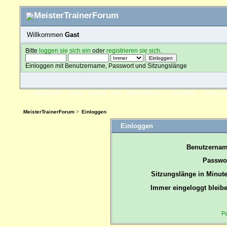
Willkommen
Gast
Bitte
loggen sie sich ein
oder
registrieren sie sich
.
Einloggen mit Benutzername, Passwort und Sitzungslänge
ÜBERSICHT
HILFE
SUCHE
FAQ
FORENREGELN
SPENDEN
EINLOG
MeisterTrainerForum
>
Einloggen
Einloggen
Benutzernam
Passwor
Sitzungslänge in Minute
Immer eingeloggt bleibe
Pa