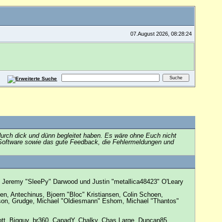
07.August 2026, 08:28:24
urch dick und dünn begleitet haben. Es wäre ohne Euch nicht
er Software sowie das gute Feedback, die Fehlermeldungen und
e, Jeremy "SleePy" Darwood und Justin "metallica48423" O'Leary
n, Antechinus, Bjoern "Bloc" Kristiansen, Colin Schoen,
son, Grudge, Michael "Oldiesmann" Eshom, Michael "Thantos"
Scott, Bigguy, br360, CapadY, Chalky, Chas Large, Duncan85,