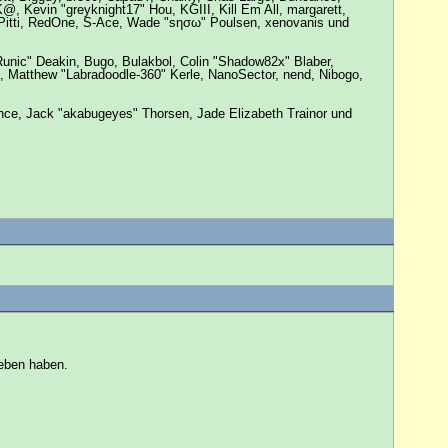
@, Kevin "greyknight17" Hou, KGIII, Kill Em All, margarett,
r, Pitti, RedOne, S-Ace, Wade "sησω" Poulsen, xenovanis und
nic" Deakin, Bugo, Bulakbol, Colin "Shadow82x" Blaber,
, Matthew "Labradoodle-360" Kerle, NanoSector, nend, Nibogo,
pence, Jack "akabugeyes" Thorsen, Jade Elizabeth Trainor und
ieben haben.