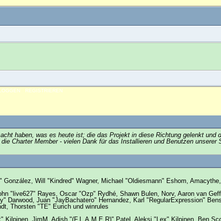
NLOGGEN
REGISTRIEREN
t haben, was es heute ist; die das Projekt in diese Richtung gelenkt und d
en die Charter Member - vielen Dank für das Installieren und Benutzen unser
Suki" González, Will "Kindred" Wagner, Michael "Oldiesmann" Eshom, Amacyth
ohn "live627" Rayes, Oscar "Ozp" Rydhé, Shawn Bulen, Norv, Aaron van Geffe
Py" Darwood, Juan "JayBachatero" Hernandez, Karl "RegularExpression" Ben
ndt, Thorsten "TE" Eurich und winrules
ex" Kilpinen, JimM, Adish "(F.L.A.M.E.R)" Patel, Aleksi "Lex" Kilpinen, Ben 