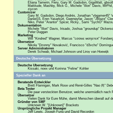
Eliana Tamerin, Fiery, Gary M. Gadsdon, GigaWatt, gbsoth
Mattitude, Mashby, Mick G., Michele "Illori" Davis, MrPh
ziycon
Customizer
Gary M. Gadsdon, Diego Andrés, Jonathan "vbgamer45" Va
Daniel15, Eren Yasarkurt, Gwenwyfar, Jason "JBlaze" Cl
Niko, Peter "Arantor" Spicer, Ricky., Sami "SychO" Mazo
Dokumentation
Michele "Illori" Davis, Irisado, Joshua "groundup" Dicker
Peter Duggan
Marketing
Will "Kindred" Wagner, Marcus "cσσкιє мσηѕтєя" Forsberg
Übersetzer
Nikola "Dzonny" Novaković, Francisco "d3vcho" Domíngu
Server Administratoren
Derek Schwab, Michael Johnson und Liroy van Hoewijk
Deutsche Übersetzung
Deutsche Übersetzung
Kissaki, noex und Korinna "Feline" Kohler
Spezieller Dank an
Beratende Entwickler
Brett Flannigan, Mark Rose und René-Gilles "Nao 尚" Deb
Beta Tester
Die paar versteckten Benutzer, welche unermüdlich nach 
Übersetzer
Vielen Dank für Eure Mühe, damit Menschen überall auf 
Gründer von SMF
Unknown W. "[Unknown]" Brackets
Ursprüngliche Projekt Manager
Jeff Lewis, Joseph Fung und David Recordon