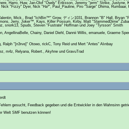
ere, Harro, Huw, Jan-Olof "Owdy" Eriksson, Jeremy "jerm" Strike, Justyne, K
il, Nick "Fizzy" Dyer, Nick "Ha²", Paul_Pauline, Piro "Sarge" Dhima, Rumbaa
lentin, Mick., Brad "IchBin™" Grow, ディン1031, Brannon "B" Hall, Bryan "Ru
emons, Jerry, Joker™, Kays, Killer Possum, Kirby, Matt "SlammedDime" Zuba
uz, snork13, Spuds, Steven "Fustrate" Hoffman und Joey "Tyrsson" Smith
son, AngellinaBelle, Chainy, Daniel Diehl, Dannii Willis, emanuele, Graeme S
, Ralph "[n3rve]" Otowo, rickC, Tony Reid und Mert "Antes" Alınbay
ez, m4z, Relyana, Robert., Akyhne und GravuTrad
erdt
Fehlern gesucht, Feedback gegeben und die Entwickler in den Wahnsinn getr
der Welt SMF benutzen können!