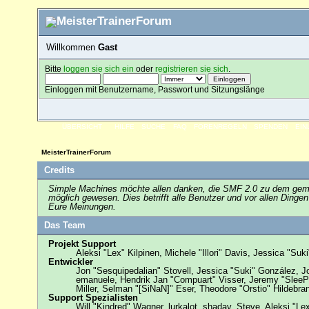
Willkommen
Gast
Bitte
loggen sie sich ein
oder
registrieren sie sich
.
Einloggen mit Benutzername, Passwort und Sitzungslänge
ÜBERSICHT
HILFE
SUCHE
FAQ
FORENREGELN
SPENDEN
EI
MeisterTrainerForum
Credits
Simple Machines möchte allen danken, die SMF 2.0 zu dem gemach
möglich gewesen. Dies betrifft alle Benutzer und vor allen Ding
Eure Meinungen.
Das Team
Projekt Support
Aleksi "Lex" Kilpinen, Michele "Illori" Davis, Jessica "
Entwickler
Jon "Sesquipedalian" Stovell, Jessica "Suki" González, J
emanuele, Hendrik Jan "Compuart" Visser, Jeremy "Slee
Miller, Selman "[SiNaN]" Eser, Theodore "Orstio" Hildebra
Support Spezialisten
Will "Kindred" Wagner, lurkalot, shadav, Steve, Aleksi "L