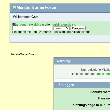
Willkommen
Gast
Bitte
loggen sie sich ein
oder
registrieren sie sich
.
Einloggen mit Benutzername, Passwort und Sitzungslänge
ÜBERSICHT
HILFE
SUCHE
FAQ
FORENREGELN
SPENDEN
EINLO
MeisterTrainerForum
Warnung!
Nur registrierte Mitgl
Bitte einloggen oder
registrie
Einloggen
Benutzernam
Passwor
Sitzungslänge in Minute