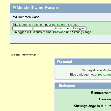
Willkommen
Gast
Bitte
loggen sie sich ein
oder
registrieren sie sich
.
Einloggen mit Benutzername, Passwort und Sitzungslänge
ÜBERSICHT
HILFE
SUCHE
FAQ
FORENREGELN
SPENDEN
EINLO
MeisterTrainerForum
Warnung!
Nur registrierte Mitgl
Bitte einloggen oder
registrie
Einloggen
Benutzernam
Passwor
Sitzungslänge in Minute