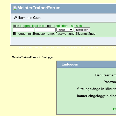
Willkommen
Gast
Bitte
loggen sie sich ein
oder
registrieren sie sich
.
Einloggen mit Benutzername, Passwort und Sitzungslänge
ÜBERSICHT
HILFE
SUCHE
FAQ
FORENREGELN
SPENDEN
EINLOG
MeisterTrainerForum
>
Einloggen
Einloggen
Benutzernam
Passwor
Sitzungslänge in Minute
Immer eingeloggt bleibe
Pa