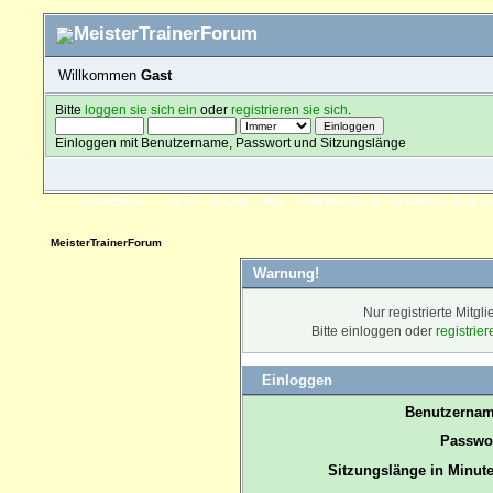
Willkommen
Gast
Bitte
loggen sie sich ein
oder
registrieren sie sich
.
Einloggen mit Benutzername, Passwort und Sitzungslänge
ÜBERSICHT
HILFE
SUCHE
FAQ
FORENREGELN
SPENDEN
EINLO
MeisterTrainerForum
Warnung!
Nur registrierte Mitgl
Bitte einloggen oder
registrie
Einloggen
Benutzernam
Passwor
Sitzungslänge in Minute