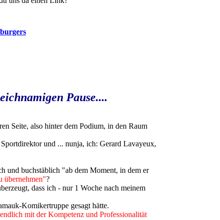
du uns da einen Link?
mburgers
leichnamigen Pause....
eren Seite, also hinter dem Podium, in den Raum
Sportdirektor und ... nunja, ich: Gerard Lavayeux,
lich und buchstäblich "ab dem Moment, in dem er
zu übernehmen"
?
 überzeugt, dass ich - nur 1 Woche nach meinem
lamauk-Komikertruppe gesagt hätte.
 endlich mit der Kompetenz und Professionalität