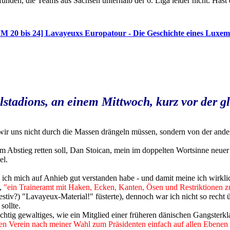
den, die Teams aus Sachsen unterhalb der 6. Liga leider nicht. Hast 
FM 20 bis 24] Lavayeuxs Europatour - Die Geschichte eines Luxe
stadions, an einem Mittwoch, kurz vor der g
s wir uns nicht durch die Massen drängeln müssen, sondern von der and
m Abstieg retten soll, Dan Stoican, mein im doppelten Wortsinne neuer 
el.
m ich mich auf Anhieb gut verstanden habe - und damit meine ich wirk
e,
"ein Traineramt mit Haken, Ecken, Kanten, Ösen und Restriktionen 
estiv?) "Lavayeux-Material!" füsterte), dennoch war ich nicht so recht
sollte.
chtig gewaltiges, wie ein Mitglied einer früheren dänischen Gangsterk
 den Verein nach meiner Wahl zum Präsidenten einfach auf allen Ebenen