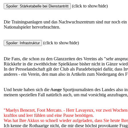
(click to show/hide)
Die Trainingsanlagen und das Nachwuchszentrum sind nur noch ein S
Nationalspieler hervorbrachten.
(click to show/hide)
Die Fans, die schon zu den Glanzzeiten des Vereins als "sehr anspr
Rückkehr in die zweithöchste Spielklasse bisher nicht in Gänze wi
In der Presselandschaft gilt der Club als Paradebeispiel dafür, das
anderes - ein Verein, den man also in Artikeln zum Niedergang des Fu
Und heute haben sich die
Aasge
Sportjournalisten des Landes also i
meinem speziellen Fall natürlich auch, um mal vorsichtig anzufragen,
"Maelys Benezet, Foot Mercato. - Herr Lavayeux, vor zwei Wochen v
kraftlos und leer fühlen und eine Pause benötigen.
Was hat Ihre Akkus so schnell wieder aufgeladen, dass Sie heute Ihr
Ich kenne die Rothaarige nicht, die mir diese höchst provokante Frage