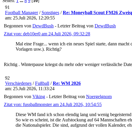
Seiten:
1
...
8
9
[
10
]
91
Football Manager
/
Sonstiges
/
Re: Moneyball Scout FM26 Zweis
am: 25.Juli 2026, 12:20:55
Begonnen von
DewdBush
- Letzter Beitrag von
DewdBush
Zitat von: deb10er0 am 24.Juli 2026, 09:32:28
Mal eine Frage... wenn ich ein neues Spiel starte, dann macht 
Vorlagen usw.). Richtig?
Richtig . Winterpause kriegst du mehr oder weniger verlässliche Dat
92
Verschiedenes
/
Fußball
/
Re: WM 2026
am: 25.Juli 2026, 11:33:24
Begonnen von
Viking
- Letzter Beitrag von
Noergelgnom
Zitat von: fussballmonster am 24.Juli 2026, 10:54:55
Diese WM fand ich schon elendig lang und wenig begeisternd
So wie es scheint, ist die Aufstockung auf 64 Mannschaften eh
die Nationalspieler. Die sind, aufgrund der vollen Kalender,