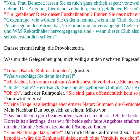
"Nun, Frau Benezet, lassen Sie es mich ganz ehrlich sagen: vor zwe
nehme. Das Angebot, hier dabei zu helfen, einen 'gefallenen Riesen' 
"Ein 'gefallener Riese dieser Fussballnation'? Finden Sie das nicht e
"Gegenfrage: wie würden Sie es denn nennen, wenn ein Club, der zwis
Pokalsiege in der Vitrine hat, 'in Erinnerung an vergangege Duelle' 
und WM-Rekordhalter hervorgegangen sind - wenn dieser Club also zw
selbstverständlich schien?"
Da isse erstmal ruhig, die Provokateurin.
Was mir die Gelegenheit gibt, mich völlig auf den nächsten Fragestel
"Tobias Bauck, Ruhrnachrichten"
, grinst er.
"Was verschlägt Sie denn hierher?!"
"Ich dachte, ich komm mal zum Antrittsbesuch vorbei - da Sie neuerdi
" 'In der Nähe'? Herr Bauck, Sie sind der geborene Optimist. War Ko
"Oh oh"
, lacht der Ruhrpottler.
"Sie sind ganz offensichtlich kein s
Dann wird er ernst.
"Meine Frage ist allerdings eher ernster Natur: Stimmen die Gerüc
Mein Nachbar Dan beugt sich zu seinem Mikro vor.
"Das möchte ich gern beantworten, wenn es recht ist. - Ob die beiden
Korrekt ist allerdings, dass wir für beide sehr faire Angebote erha
um eine für alle Seiten akzeptable Lösung zu finden."
"Eine Nachfrage dazu, bitte?"
Dan nickt Bauck auffordernd zu.
"Die
benötigt - wäre die Zahlungsfähigkeit auch ohne Verkäufe gesichert