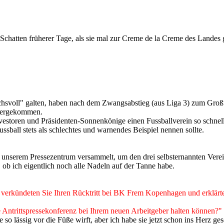
chatten früherer Tage, als sie mal zur Creme de la Creme des Landes 
uchsvoll" galten, haben nach dem Zwangsabstieg (aus Liga 3) zum Großt
edergekommen.
s Investoren und Präsidenten-Sonnenkönige einen Fussballverein so schn
ssball stets als schlechtes und warnendes Beispiel nennen sollte.
n unserem Pressezentrum versammelt, um den drei selbsternannten Verei
 ob ich eigentlich noch alle Nadeln auf der Tanne habe.
erkündeten Sie Ihren Rücktritt bei BK Frem Kopenhagen und erklärten 
e Antrittspressekonferenz bei Ihrem neuen Arbeitgeber halten können?"
 so lässig vor die Füße wirft, aber ich habe sie jetzt schon ins Herz ge