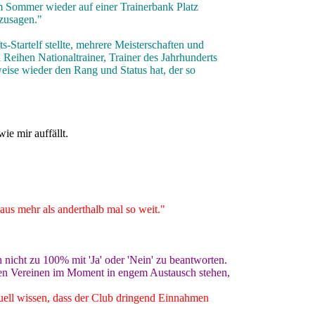
em Sommer wieder auf einer Trainerbank Platz
ozusagen."
-Startelf stellte, mehrere Meisterschaften und
 Reihen Nationaltrainer, Trainer des Jahrhunderts
eise wieder den Rang und Status hat, der so
ie mir auffällt.
aus mehr als anderthalb mal so weit."
h nicht zu 100% mit 'Ja' oder 'Nein' zu beantworten.
erten Vereinen im Moment in engem Austausch stehen,
tuell wissen, dass der Club dringend Einnahmen