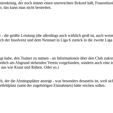
tzenkönig, der noch immer einen unerreichten Rekord hält, Frauenfussb
, das kann man nicht bestreiten.
- die größte Leistung (die allerdings auch wirklich groß ist, auch wen
 nach der Insolvenz und dem Neustart in Liga 6 zurück in die zweite Lig
gt habe, den Trainer zu mimen - an Informationen über den Club zukom
tlich am Abgrund stehenden Verein vorgefunden, sondern auch eine infra
b aus wie Kraut und Rüben. Oder so.)
h, der die Abstiegsplätze anzeigt - was besonders desaströs ist, weil si
elfeldplatz (samt der zugehörigen Einnahmen) hätte reichen sollen.