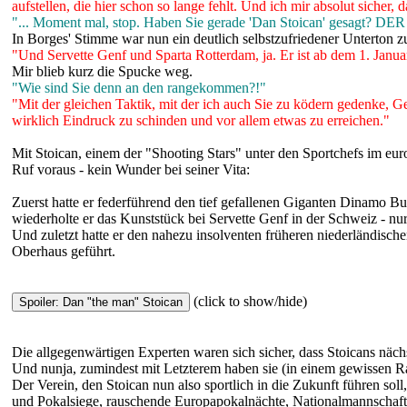
aufstellen, die hier schon so lange fehlt. Und ich mir absolut sicher
"... Moment mal, stop. Haben Sie gerade 'Dan Stoican' gesagt? DE
In Borges' Stimme war nun ein deutlich selbstzufriedener Unterton z
"Und Servette Genf und Sparta Rotterdam, ja. Er ist ab dem 1. Januar
Mir blieb kurz die Spucke weg.
"Wie sind Sie denn an den rangekommen?!"
"Mit der gleichen Taktik, mit der ich auch Sie zu ködern gedenke, G
wirklich Eindruck zu schinden und vor allem etwas zu erreichen."
Mit Stoican, einem der "Shooting Stars" unter den Sportchefs im eu
Ruf voraus - kein Wunder bei seiner Vita:
Zuerst hatte er federführend den tief gefallenen Giganten Dinamo Bu
wiederholte er das Kunststück bei Servette Genf in der Schweiz - nur 
Und zuletzt hatte er den nahezu insolventen früheren niederländische
Oberhaus geführt.
(click to show/hide)
Die allgegenwärtigen Experten waren sich sicher, dass Stoicans näc
Und nunja, zumindest mit Letzterem haben sie (in einem gewissen Ra
Der Verein, den Stoican nun also sportlich in die Zukunft führen so
und Pokalsiege, rauschende Europapokalnächte, Nationalmannschaften, 