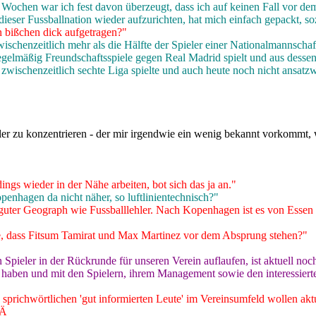
i Wochen war ich fest davon überzeugt, dass ich auf keinen Fall vor d
dieser Fussballnation wieder aufzurichten, hat mich einfach gepackt, s
in bißchen dick aufgetragen?"
chenzeitlich mehr als die Hälfte der Spieler einer Nationalmannschafts
regelmäßig Freundschaftsspiele gegen Real Madrid spielt und aus dessen
ischenzeitlich sechte Liga spielte und auch heute noch nicht ansatzw
ler zu konzentrieren - der mir irgendwie ein wenig bekannt vorkommt, w
ngs wieder in der Nähe arbeiten, bot sich das ja an."
penhagen da nicht näher, so luftlinientechnisch?"
o guter Geograph wie Fussballlehler. Nach Kopenhagen ist es von Essen 
hte, dass Fitsum Tamirat und Max Martinez vor dem Absprung stehen?"
 Spieler in der Rückrunde für unseren Verein auflaufen, ist aktuell noc
lten haben und mit den Spielern, ihrem Management sowie den interessi
 sprichwörtlichen 'gut informierten Leute' im Vereinsumfeld wollen ak
?Ä