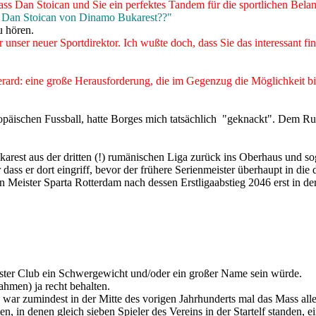
, dass Dan Stoican und Sie ein perfektes Tandem für die sportlichen Bela
R Dan Stoican von Dinamo Bukarest??"
u hören.
 unser neuer Sportdirektor. Ich wußte doch, dass Sie das interessant fi
erard: eine große Herausforderung, die im Gegenzug die Möglichkeit bie
ropäischen Fussball, hatte Borges mich tatsächlich "geknackt". Dem Ru
karest aus der dritten (!) rumänischen Liga zurück ins Oberhaus und s
dass er dort eingriff, bevor der frühere Serienmeister überhaupt in die d
n Meister Sparta Rotterdam nach dessen Erstligaabstieg 2046 erst in der
hster Club ein Schwergewicht und/oder ein großer Name sein würde.
hmen) ja recht behalten.
ll, war zumindest in der Mitte des vorigen Jahrhunderts mal das Mass a
in denen gleich sieben Spieler des Vereins in der Startelf standen, ei