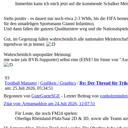
Immerhin kann ich mich jetzt auf die kommende Schalker Meis
Siehs positiv - es dauert nur noch etwa 2-3 WMs, bis die FIFA beme
für den untadeligen Sportsmann Gianni Infantino).
Und dann fallen die ganzen Qualiturniere weg und die Nationalspiele
Gut, im Gegenzug fallen wahrscheinlich alle nationalen Meisterscha
irgendwas ist ja immer.
Wahrscheinlich unpopuläre Meinung:
mir wäre (als BVB-Supporter) selbst eine (EINE! Im Sinne von "
93
Football Manager
/
Grafiken / Graphics
/
Re: Der Thread für Trik
am: 25.Juli 2026, 05:34:51
Begonnen von
GuteGueteSGE
- Letzter Beitrag von
vonholzminden
Zitat von: Armamaddon am 24.Juli 2026, 12:07:51
Für Leute, die noch FM24 spielen:
Oberliga Rheinland-Pfalz/Saar 2D & 3D, sowie alle Teams aus