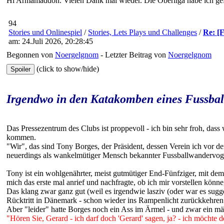
Hi Armamaddon. Vielen Dank mal wieder. Die Oberliga habe ich gefun
94
Stories und Onlinespiel
/
Stories, Lets Plays und Challenges
/
Re: [
am: 24.Juli 2026, 20:28:45
Begonnen von
Noergelgnom
- Letzter Beitrag von
Noergelgnom
(click to show/hide)
Irgendwo in den Katakomben eines Fussball
Das Pressezentrum des Clubs ist proppevoll - ich bin sehr froh, das
kommen.
"Wir", das sind Tony Borges, der Präsident, dessen Verein ich vor de
neuerdings als wankelmütiger Mensch bekannter Fussballwandervog
Tony ist ein wohlgenährter, meist gutmütiger End-Fünfziger, mit de
mich das erste mal anrief und nachfragte, ob ich mir vorstellen könn
Das klang zwar ganz gut (weil es irgendwie lasziv (oder war es sugg
Rücktritt in Dänemark - schon wieder ins Rampenlicht zurückkehren 
Aber "leider" hatte Borges noch ein Ass im Ärmel - und zwar ein mä
"Hören Sie, Gerard - ich darf doch 'Gerard' sagen, ja? - ich möchte