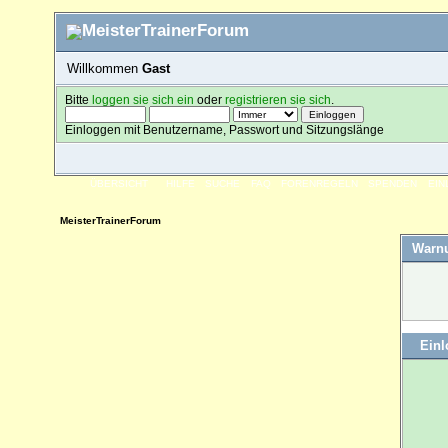
Willkommen
Gast
Bitte
loggen sie sich ein
oder
registrieren sie sich
.
Einloggen mit Benutzername, Passwort und Sitzungslänge
ÜBERSICHT
HILFE
SUCHE
FAQ
FORENREGELN
SPENDEN
EI
MeisterTrainerForum
Warn
Ein