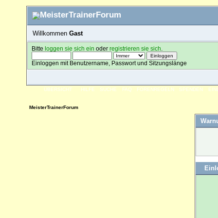
Willkommen
Gast
Bitte
loggen sie sich ein
oder
registrieren sie sich
.
Einloggen mit Benutzername, Passwort und Sitzungslänge
ÜBERSICHT
HILFE
SUCHE
FAQ
FORENREGELN
SPENDEN
EI
MeisterTrainerForum
Warn
Ein