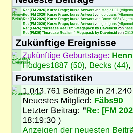
Re: [FM 2026] Kurze Frage; kurze Antwort
von
Magic1111
(
Allgem
Re: [FM 2026] Kurze Frage; kurze Antwort
von
goldgans
(
Allgeme
Re: [FM 2026] Kurze Frage; kurze Antwort
von
Brave1983
(
Allgem
Re: [FM 2026] Kurze Frage; kurze Antwort
von
goldgans
(
Allgeme
Re: (FM26) "Increase Realism"-Megapack by Daveincid
von
hass
Re: (FM26) "Increase Realism"-Megapack by Daveincid
von
Oli1
Zukünftige Ereignisse
Zukünftige Geburtstage:
Henn
Hodges1887 (50)
,
Becks (44)
Forumstatistiken
1.043.761 Beiträge in 24.240
Neuestes Mitglied:
Fäbs90
Letzter Beitrag:
"
Re: [FM 202
18:19:30 )
Anzeigen der neuesten Beitr