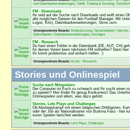
und Datenbankerweiterungen
,
Taktik, Training & Scouting
,
Technisc
FM - Downloads
Ihr seid auf der Suche nach Downloads und wollt einen Übe
alle möglichen Dateien für den Football Manager. Mit Unterf
Logos, Kits), Datenbankerweiterungen, Skins uvm.
Untergeordnete Boards
:
Eindeutschung / Sprachdateien / fake.lnc 
Editordateien / Datenbankerweiterungen
,
Sonstiges
FM - Research
Du hast einen Fehler in der Datenbank (DE, AUT, CH) ge
für deinen Verein beim nächsten FM mithelfen? Dann hier 
Ihr könnt problemlos und einfach helfen. :)
Untergeordnete Boards
:
Archiv - Research
Stories und Onlinespiel
Suche nach Mitspielern
Der Computer ist Euch zu schwach und Ihr sucht einen ri
zu spielen? Hier findet Ihr genug Konkurrenz! Das Unterf
Onlinespielen und allem, was dazu gehört.
Stories, Lets Plays und Challenges
Ob Abstiegskampf mit einem belgischen Drittligisten, Ka
oder der Job als Nationaltrainer von Burkina Faso - hier k
euren Spielen berichtet werden.
Untergeordnete Boards
:
Let's Plays
,
Challenges