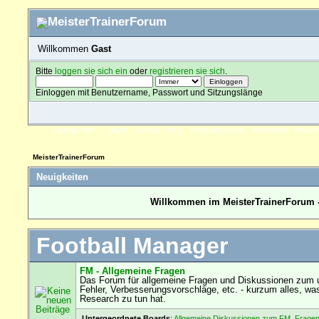
Willkommen
Gast
Bitte
loggen sie sich ein
oder
registrieren sie sich
.
Einloggen mit Benutzername, Passwort und Sitzungslänge
ÜBERSICHT
HILFE
SUCHE
FAQ
FORENREGELN
SPENDEN
EINLO
MeisterTrainerForum
Neuigkeiten
Willkommen im MeisterTrainerForum -
Football Manager
FM - Allgemeine Fragen
Das Forum für allgemeine Fragen und Diskussionen zum u
Fehler, Verbesserungsvorschläge, etc. - kurzum alles, wa
Research zu tun hat.
Untergeordnete Boards
:
Allgemeine Diskussionen zum FM
,
Fragen