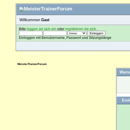
Willkommen
Gast
Bitte
loggen sie sich ein
oder
registrieren sie sich
.
Einloggen mit Benutzername, Passwort und Sitzungslänge
ÜBERSICHT
HILFE
SUCHE
FAQ
FORENREGELN
SPENDEN
EI
MeisterTrainerForum
Warn
Ein