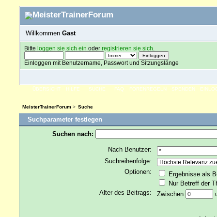
Willkommen
Gast
Bitte
loggen sie sich ein
oder
registrieren sie sich
.
Einloggen mit Benutzername, Passwort und Sitzungslänge
ÜBERSICHT
HILFE
SUCHE
FAQ
FORENREGELN
SPENDEN
EINLO
MeisterTrainerForum
>
Suche
Suchparameter festlegen
Suchen nach:
Nach Benutzer:
Suchreihenfolge:
Optionen:
Ergebnisse als B
Nur Betreff der 
Alter des Beitrags:
Zwischen