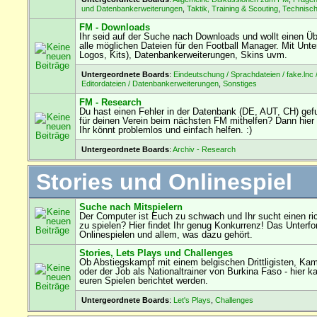
und Datenbankerweiterungen
,
Taktik, Training & Scouting
,
Technisc
FM - Downloads
Ihr seid auf der Suche nach Downloads und wollt einen Übe
alle möglichen Dateien für den Football Manager. Mit Unterf
Logos, Kits), Datenbankerweiterungen, Skins uvm.
Untergeordnete Boards
:
Eindeutschung / Sprachdateien / fake.lnc 
Editordateien / Datenbankerweiterungen
,
Sonstiges
FM - Research
Du hast einen Fehler in der Datenbank (DE, AUT, CH) ge
für deinen Verein beim nächsten FM mithelfen? Dann hier 
Ihr könnt problemlos und einfach helfen. :)
Untergeordnete Boards
:
Archiv - Research
Stories und Onlinespiel
Suche nach Mitspielern
Der Computer ist Euch zu schwach und Ihr sucht einen ri
zu spielen? Hier findet Ihr genug Konkurrenz! Das Unterf
Onlinespielen und allem, was dazu gehört.
Stories, Lets Plays und Challenges
Ob Abstiegskampf mit einem belgischen Drittligisten, Ka
oder der Job als Nationaltrainer von Burkina Faso - hier k
euren Spielen berichtet werden.
Untergeordnete Boards
:
Let's Plays
,
Challenges