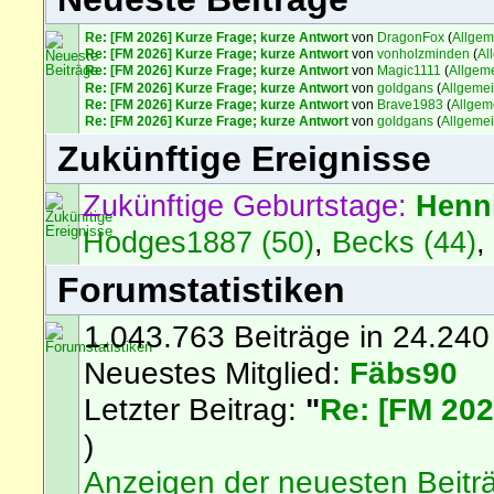
Re: [FM 2026] Kurze Frage; kurze Antwort
von
DragonFox
(
Allgem
Re: [FM 2026] Kurze Frage; kurze Antwort
von
vonholzminden
(
Al
Re: [FM 2026] Kurze Frage; kurze Antwort
von
Magic1111
(
Allgem
Re: [FM 2026] Kurze Frage; kurze Antwort
von
goldgans
(
Allgeme
Re: [FM 2026] Kurze Frage; kurze Antwort
von
Brave1983
(
Allgem
Re: [FM 2026] Kurze Frage; kurze Antwort
von
goldgans
(
Allgeme
Zukünftige Ereignisse
Zukünftige Geburtstage:
Henn
Hodges1887 (50)
,
Becks (44)
Forumstatistiken
1.043.763 Beiträge in 24.240
Neuestes Mitglied:
Fäbs90
Letzter Beitrag:
"
Re: [FM 202
)
Anzeigen der neuesten Beitr