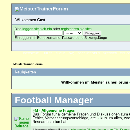
Willkommen
Gast
Bitte
loggen sie sich ein
oder
registrieren sie sich
.
Einloggen mit Benutzername, Passwort und Sitzungslänge
ÜBERSICHT
HILFE
SUCHE
FAQ
FORENREGELN
SPENDEN
EINLO
MeisterTrainerForum
Neuigkeiten
Willkommen im MeisterTrainerForum -
Football Manager
FM - Allgemeine Fragen
Das Forum für allgemeine Fragen und Diskussionen zum u
Fehler, Verbesserungsvorschläge, etc. - kurzum alles, wa
Research zu tun hat.
Untergeordnete Boards
:
Allgemeine Diskussionen zum FM
,
Fragen