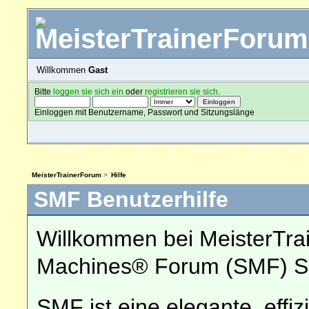
Willkommen
Gast
Bitte
loggen sie sich ein
oder
registrieren sie sich
.
Einloggen mit Benutzername, Passwort und Sitzungslänge
ÜBERSICHT
HILFE
SUCHE
FAQ
FORENREGELN
SPENDEN
EINLO
MeisterTrainerForum
>
Hilfe
SMF Benutzerhilfe
Willkommen bei MeisterTra
Machines® Forum (SMF) So
SMF ist eine elegante, effiz