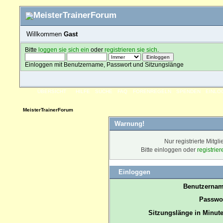
Willkommen
Gast
Bitte
loggen sie sich ein
oder
registrieren sie sich
.
Einloggen mit Benutzername, Passwort und Sitzungslänge
ÜBERSICHT
HILFE
SUCHE
FAQ
FORENREGELN
SPENDEN
EINLO
MeisterTrainerForum
Warnung!
Nur registrierte Mitgl
Bitte einloggen oder
registrie
Einloggen
Benutzernam
Passwor
Sitzungslänge in Minute