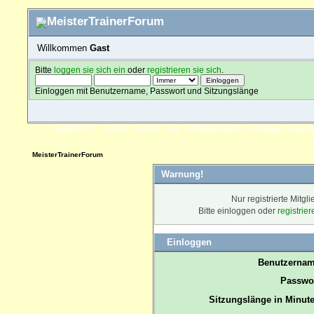
Willkommen
Gast
Bitte
loggen sie sich ein
oder
registrieren sie sich
.
Einloggen mit Benutzername, Passwort und Sitzungslänge
ÜBERSICHT
HILFE
SUCHE
FAQ
FORENREGELN
SPENDEN
EINLO
MeisterTrainerForum
Warnung!
Nur registrierte Mitgl
Bitte einloggen oder
registrie
Einloggen
Benutzernam
Passwor
Sitzungslänge in Minute