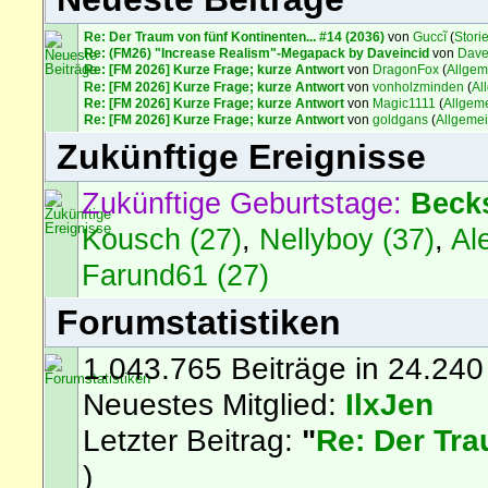
Re: Der Traum von fünf Kontinenten... #14 (2036)
von
Guccĩ
(
Stori
Re: (FM26) "Increase Realism"-Megapack by Daveincid
von
Dave
Re: [FM 2026] Kurze Frage; kurze Antwort
von
DragonFox
(
Allgem
Re: [FM 2026] Kurze Frage; kurze Antwort
von
vonholzminden
(
Al
Re: [FM 2026] Kurze Frage; kurze Antwort
von
Magic1111
(
Allgem
Re: [FM 2026] Kurze Frage; kurze Antwort
von
goldgans
(
Allgeme
Zukünftige Ereignisse
Zukünftige Geburtstage:
Beck
Kousch (27)
,
Nellyboy (37)
,
Al
Farund61 (27)
Forumstatistiken
1.043.765 Beiträge in 24.240
Neuestes Mitglied:
IlxJen
Letzter Beitrag:
"
Re: Der Tra
)