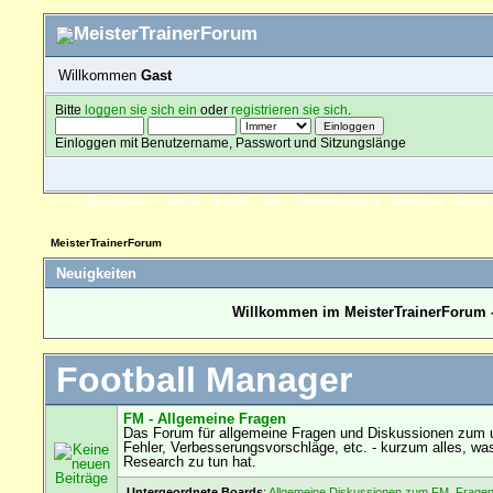
Willkommen
Gast
Bitte
loggen sie sich ein
oder
registrieren sie sich
.
Einloggen mit Benutzername, Passwort und Sitzungslänge
ÜBERSICHT
HILFE
SUCHE
FAQ
FORENREGELN
SPENDEN
EINLO
MeisterTrainerForum
Neuigkeiten
Willkommen im MeisterTrainerForum -
Football Manager
FM - Allgemeine Fragen
Das Forum für allgemeine Fragen und Diskussionen zum u
Fehler, Verbesserungsvorschläge, etc. - kurzum alles, wa
Research zu tun hat.
Untergeordnete Boards
:
Allgemeine Diskussionen zum FM
,
Fragen