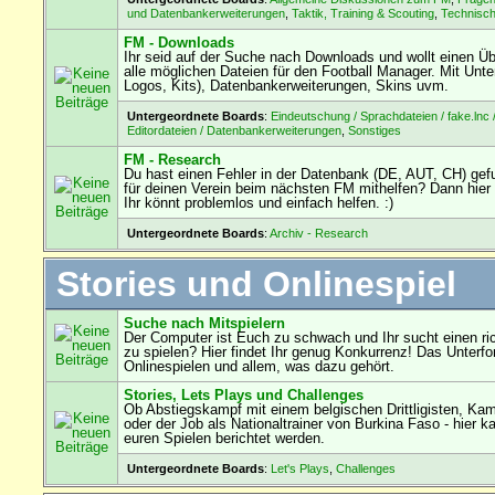
und Datenbankerweiterungen
,
Taktik, Training & Scouting
,
Technisc
FM - Downloads
Ihr seid auf der Suche nach Downloads und wollt einen Übe
alle möglichen Dateien für den Football Manager. Mit Unterf
Logos, Kits), Datenbankerweiterungen, Skins uvm.
Untergeordnete Boards
:
Eindeutschung / Sprachdateien / fake.lnc 
Editordateien / Datenbankerweiterungen
,
Sonstiges
FM - Research
Du hast einen Fehler in der Datenbank (DE, AUT, CH) ge
für deinen Verein beim nächsten FM mithelfen? Dann hier 
Ihr könnt problemlos und einfach helfen. :)
Untergeordnete Boards
:
Archiv - Research
Stories und Onlinespiel
Suche nach Mitspielern
Der Computer ist Euch zu schwach und Ihr sucht einen ri
zu spielen? Hier findet Ihr genug Konkurrenz! Das Unterf
Onlinespielen und allem, was dazu gehört.
Stories, Lets Plays und Challenges
Ob Abstiegskampf mit einem belgischen Drittligisten, Ka
oder der Job als Nationaltrainer von Burkina Faso - hier k
euren Spielen berichtet werden.
Untergeordnete Boards
:
Let's Plays
,
Challenges