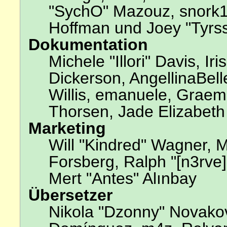
"SychO" Mazouz, snork13
Hoffman und Joey "Tyrs
Dokumentation
Michele "Illori" Davis, I
Dickerson, AngellinaBell
Willis, emanuele, Grae
Thorsen, Jade Elizabeth
Marketing
Will "Kindred" Wagner, 
Forsberg, Ralph "[n3rve
Mert "Antes" Alınbay
Übersetzer
Nikola "Dzonny" Novakov