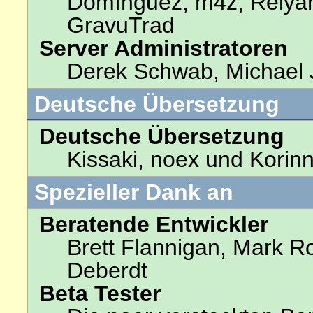
Domínguez, m4z, Relyan
GravuTrad
Server Administratoren
Derek Schwab, Michael 
Deutsche Übersetzung
Deutsche Übersetzung
Kissaki, noex und Korinn
Spezieller Dank an
Beratende Entwickler
Brett Flannigan, Mark R
Deberdt
Beta Tester