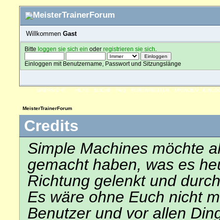
Willkommen
Gast
Bitte
loggen sie sich ein
oder
registrieren sie sich
.
Einloggen mit Benutzername, Passwort und Sitzungslänge
ÜBERSICHT
HILFE
SUCHE
FAQ
FORENREGELN
SPENDEN
EINLO
MeisterTrainerForum
Credits
Simple Machines möchte al
gemacht haben, was es heute
Richtung gelenkt und durch
Es wäre ohne Euch nicht mög
Benutzer und vor allen Din