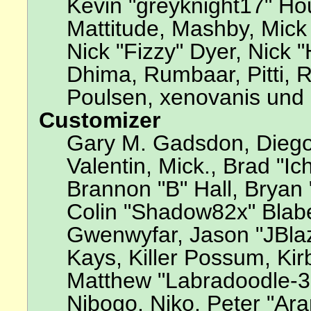
Kevin "greyknight17" Hou,
Mattitude, Mashby, Mick G
Nick "Fizzy" Dyer, Nick 
Dhima, Rumbaar, Pitti,
Poulsen, xenovanis und 
Customizer
Gary M. Gadsdon, Diego
Valentin, Mick., Brad 
Brannon "B" Hall, Bryan 
Colin "Shadow82x" Blabe
Gwenwyfar, Jason "JBla
Kays, Killer Possum, Ki
Matthew "Labradoodle-3
Nibogo, Niko, Peter "Ara