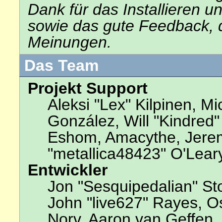
Dank für das Installieren 
sowie das gute Feedback, 
Meinungen.
Das Team
Projekt Support
Aleksi "Lex" Kilpinen, Mic
González, Will "Kindred
Eshom, Amacythe, Jerem
"metallica48423" O'Lear
Entwickler
Jon "Sesquipedalian" Sto
John "live627" Rayes, 
Norv, Aaron van Geffen, 