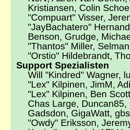
Kristiansen, Colin Scho
"Compuart" Visser, Jer
"JayBachatero" Hernande
Benson, Grudge, Michae
"Thantos" Miller, Selma
"Orstio" Hildebrandt, Th
Support Spezialisten
Will "Kindred" Wagner, lu
"Lex" Kilpinen, JimM, Adi
"Lex" Kilpinen, Ben Scot
Chas Large, Duncan85, E
Gadsdon, GigaWatt, gbso
"Owdy" Eriksson, Jeremy