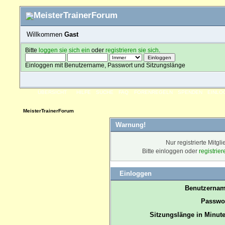
Willkommen
Gast
Bitte
loggen sie sich ein
oder
registrieren sie sich
.
Einloggen mit Benutzername, Passwort und Sitzungslänge
ÜBERSICHT
HILFE
SUCHE
FAQ
FORENREGELN
SPENDEN
EINLO
MeisterTrainerForum
Warnung!
Nur registrierte Mitgl
Bitte einloggen oder
registrie
Einloggen
Benutzernam
Passwor
Sitzungslänge in Minute