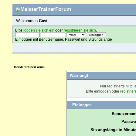
Willkommen
Gast
Bitte
loggen sie sich ein
oder
registrieren sie sich
.
Einloggen mit Benutzername, Passwort und Sitzungslänge
ÜBERSICHT
HILFE
SUCHE
FAQ
FORENREGELN
SPENDEN
EINLO
MeisterTrainerForum
Warnung!
Nur registrierte Mitgl
Bitte einloggen oder
registrie
Einloggen
Benutzernam
Passwor
Sitzungslänge in Minute