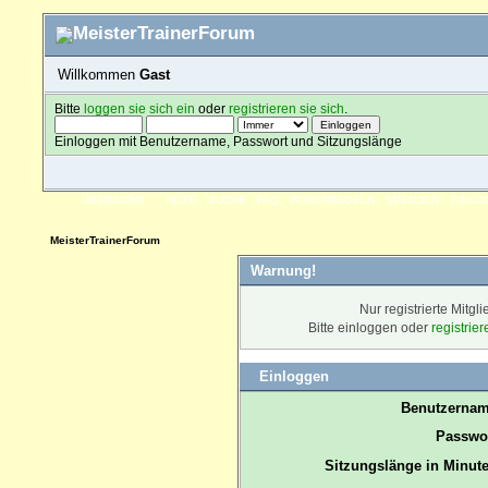
Willkommen
Gast
Bitte
loggen sie sich ein
oder
registrieren sie sich
.
Einloggen mit Benutzername, Passwort und Sitzungslänge
ÜBERSICHT
HILFE
SUCHE
FAQ
FORENREGELN
SPENDEN
EINLO
MeisterTrainerForum
Warnung!
Nur registrierte Mitgl
Bitte einloggen oder
registrie
Einloggen
Benutzernam
Passwor
Sitzungslänge in Minute