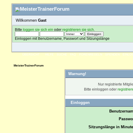
Willkommen
Gast
Bitte
loggen sie sich ein
oder
registrieren sie sich
.
Einloggen mit Benutzername, Passwort und Sitzungslänge
ÜBERSICHT
HILFE
SUCHE
FAQ
FORENREGELN
SPENDEN
EINLO
MeisterTrainerForum
Warnung!
Nur registrierte Mitgl
Bitte einloggen oder
registrie
Einloggen
Benutzernam
Passwor
Sitzungslänge in Minute