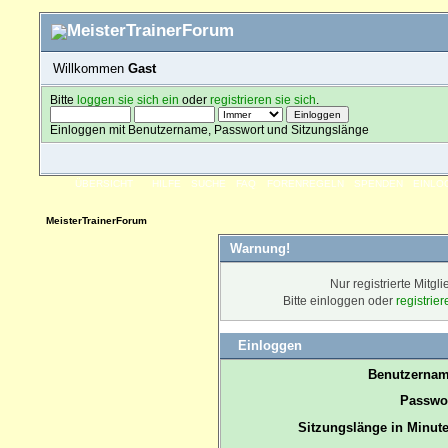
Willkommen
Gast
Bitte
loggen sie sich ein
oder
registrieren sie sich
.
Einloggen mit Benutzername, Passwort und Sitzungslänge
ÜBERSICHT
HILFE
SUCHE
FAQ
FORENREGELN
SPENDEN
EINLO
MeisterTrainerForum
Warnung!
Nur registrierte Mitgl
Bitte einloggen oder
registrie
Einloggen
Benutzernam
Passwor
Sitzungslänge in Minute