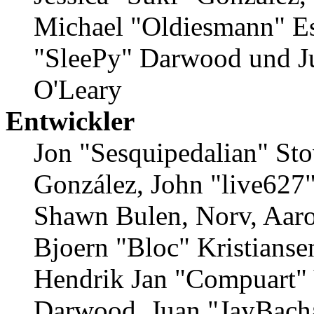
Michael "Oldiesmann" E
"SleePy" Darwood und Ju
O'Leary
Entwickler
Jon "Sesquipedalian" Stov
González, John "live627
Shawn Bulen, Norv, Aaro
Bjoern "Bloc" Kristianse
Hendrik Jan "Compuart" 
Darwood, Juan "JayBacha