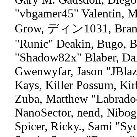
"vbgamer45" Valentin, M
Grow, ディン1031, Branno
"Runic" Deakin, Bugo, B
"Shadow82x" Blaber, Dan
Gwenwyfar, Jason "JBlaz
Kays, Killer Possum, K
Zuba, Matthew "Labradoo
NanoSector, nend, Nibogo
Spicer, Ricky., Sami "S