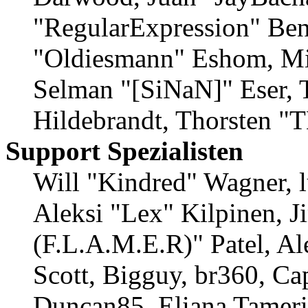
"RegularExpression" Ben
"Oldiesmann" Eshom, Mic
Selman "[SiNaN]" Eser, 
Hildebrandt, Thorsten "
Support Spezialisten
Will "Kindred" Wagner, l
Aleksi "Lex" Kilpinen, 
(F.L.A.M.E.R)" Patel, Al
Scott, Bigguy, br360, Ca
Duncan85, Eliana Tameri