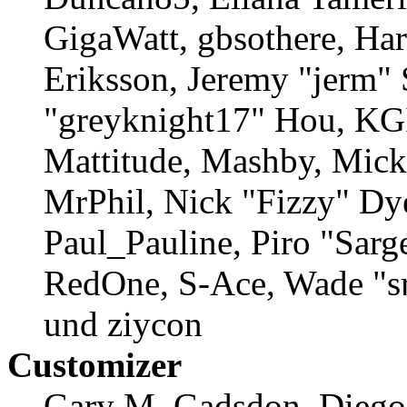
GigaWatt, gbsothere, Ha
Eriksson, Jeremy "jerm" 
"greyknight17" Hou, KGII
Mattitude, Mashby, Mick 
MrPhil, Nick "Fizzy" Dye
Paul_Pauline, Piro "Sarg
RedOne, S-Ace, Wade "s
und ziycon
Customizer
Gary M. Gadsdon, Diego