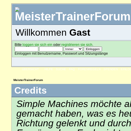
Willkommen
Gast
Bitte
loggen sie sich ein
oder
registrieren sie sich
.
Einloggen mit Benutzername, Passwort und Sitzungslänge
ÜBERSICHT
HILFE
SUCHE
FAQ
FORENREGELN
SPENDEN
EINLO
MeisterTrainerForum
Credits
Simple Machines möchte al
gemacht haben, was es heute
Richtung gelenkt und durch