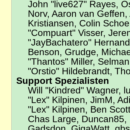
John "live627" Rayes, 
Norv, Aaron van Geffen, 
Kristiansen, Colin Scho
"Compuart" Visser, Jer
"JayBachatero" Hernande
Benson, Grudge, Michae
"Thantos" Miller, Selma
"Orstio" Hildebrandt, Th
Support Spezialisten
Will "Kindred" Wagner, lu
"Lex" Kilpinen, JimM, Adi
"Lex" Kilpinen, Ben Scot
Chas Large, Duncan85, E
Gadsdon, GigaWatt, gbso