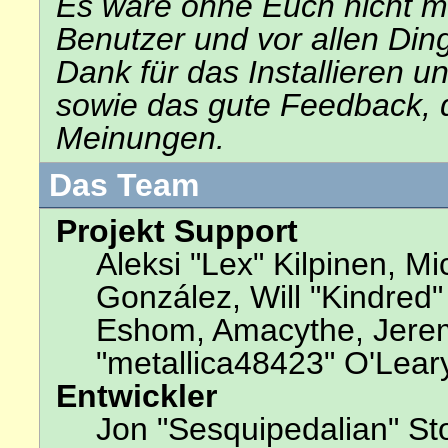
Es wäre ohne Euch nicht mög
Benutzer und vor allen Din
Dank für das Installieren 
sowie das gute Feedback, 
Meinungen.
Das Team
Projekt Support
Aleksi "Lex" Kilpinen, Mic
González, Will "Kindred
Eshom, Amacythe, Jerem
"metallica48423" O'Lear
Entwickler
Jon "Sesquipedalian" Sto