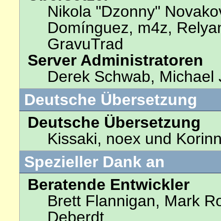
Nikola "Dzonny" Novakov
Domínguez, m4z, Relyan
GravuTrad
Server Administratoren
Derek Schwab, Michael 
Deutsche Übersetzung
Deutsche Übersetzung
Kissaki, noex und Korinn
Spezieller Dank an
Beratende Entwickler
Brett Flannigan, Mark R
Deberdt