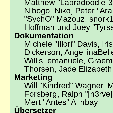
Matthew "Labradoodle-3
Nibogo, Niko, Peter "Ara
"SychO" Mazouz, snork13
Hoffman und Joey "Tyrs
Dokumentation
Michele "Illori" Davis, I
Dickerson, AngellinaBell
Willis, emanuele, Grae
Thorsen, Jade Elizabeth
Marketing
Will "Kindred" Wagner, 
Forsberg, Ralph "[n3rve
Mert "Antes" Alınbay
Übersetzer