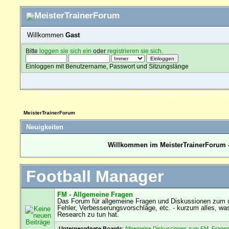
Willkommen
Gast
Bitte
loggen sie sich ein
oder
registrieren sie sich
.
Einloggen mit Benutzername, Passwort und Sitzungslänge
ÜBERSICHT
HILFE
SUCHE
FAQ
FORENREGELN
SPENDEN
EINLO
MeisterTrainerForum
Neuigkeiten
Willkommen im MeisterTrainerForum -
Football Manager
FM - Allgemeine Fragen
Das Forum für allgemeine Fragen und Diskussionen zum u
Fehler, Verbesserungsvorschläge, etc. - kurzum alles, wa
Research zu tun hat.
Untergeordnete Boards
:
Allgemeine Diskussionen zum FM
,
Fragen