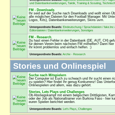
und Datenbankerweiterungen
,
Taktik, Training & Scouting
,
Technisc
FM - Downloads
Ihr seid auf der Suche nach Downloads und wollt einen Übe
alle möglichen Dateien für den Football Manager. Mit Unterf
Logos, Kits), Datenbankerweiterungen, Skins uvm.
Untergeordnete Boards
:
Eindeutschung / Sprachdateien / fake.lnc 
Editordateien / Datenbankerweiterungen
,
Sonstiges
FM - Research
Du hast einen Fehler in der Datenbank (DE, AUT, CH) ge
für deinen Verein beim nächsten FM mithelfen? Dann hier 
Ihr könnt problemlos und einfach helfen. :)
Untergeordnete Boards
:
Archiv - Research
Stories und Onlinespiel
Suche nach Mitspielern
Der Computer ist Euch zu schwach und Ihr sucht einen ri
zu spielen? Hier findet Ihr genug Konkurrenz! Das Unterf
Onlinespielen und allem, was dazu gehört.
Stories, Lets Plays und Challenges
Ob Abstiegskampf mit einem belgischen Drittligisten, Ka
oder der Job als Nationaltrainer von Burkina Faso - hier k
euren Spielen berichtet werden.
Untergeordnete Boards
:
Let's Plays
,
Challenges