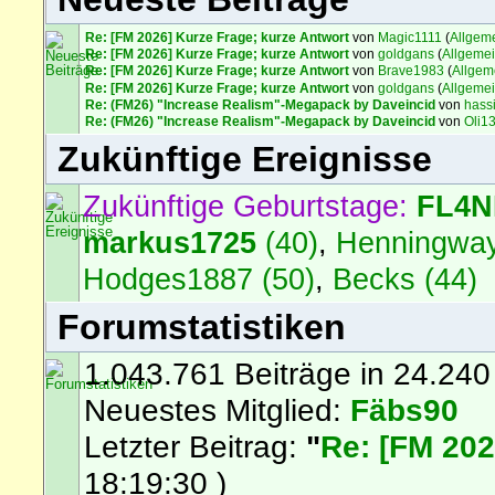
Re: [FM 2026] Kurze Frage; kurze Antwort
von
Magic1111
(
Allgem
Re: [FM 2026] Kurze Frage; kurze Antwort
von
goldgans
(
Allgeme
Re: [FM 2026] Kurze Frage; kurze Antwort
von
Brave1983
(
Allgem
Re: [FM 2026] Kurze Frage; kurze Antwort
von
goldgans
(
Allgeme
Re: (FM26) "Increase Realism"-Megapack by Daveincid
von
hass
Re: (FM26) "Increase Realism"-Megapack by Daveincid
von
Oli1
Zukünftige Ereignisse
Zukünftige Geburtstage:
FL4
markus1725
(40)
,
Henningway
Hodges1887 (50)
,
Becks (44)
Forumstatistiken
1.043.761 Beiträge in 24.240
Neuestes Mitglied:
Fäbs90
Letzter Beitrag:
"
Re: [FM 202
18:19:30 )