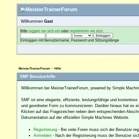
Willkommen
Gast
Bitte
loggen sie sich ein
oder
registrieren sie sich
.
Einloggen mit Benutzername, Passwort und Sitzungslänge
ÜBERSICHT
HILFE
SUCHE
FAQ
FORENREGELN
SPENDEN
EI
MeisterTrainerForum
>
Hilfe
SMF Benutzerhilfe
Willkommen bei MeisterTrainerForum, powered by Simple Machi
SMF ist eine elegante, effiziente, leistungsfähige und kostenlo
und geordneter Form zu kommunizieren. Darüber hinaus hat es ei
Klicken auf das Fragezeichen neben dem entsprechenden Abschnit
Dokumentation auf der offiziellen Simple Machines Website.
Registrierung
- Bei viele Foren muss sich der Benutzer regis
Anmelden
- Nach der Registrierung muss der Benutzer sic