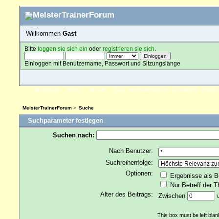
Willkommen
Gast
Bitte
loggen sie sich ein
oder
registrieren sie sich
.
Einloggen mit Benutzername, Passwort und Sitzungslänge
ÜBERSICHT
HILFE
SUCHE
FAQ
FORENREGELN
SPENDEN
EINLO
MeisterTrainerForum
>
Suche
Suchparameter festlegen
Suchen nach:
Nach Benutzer:
Suchreihenfolge:
Optionen:
Ergebnisse als B
Nur Betreff der 
Alter des Beitrags:
Zwischen
This box must be left bla