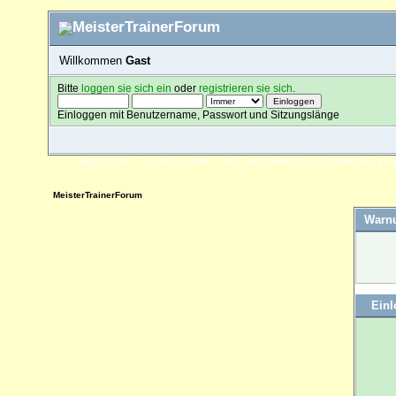
Willkommen
Gast
Bitte
loggen sie sich ein
oder
registrieren sie sich
.
Einloggen mit Benutzername, Passwort und Sitzungslänge
ÜBERSICHT
HILFE
SUCHE
FAQ
FORENREGELN
SPENDEN
EI
MeisterTrainerForum
Warn
Ein