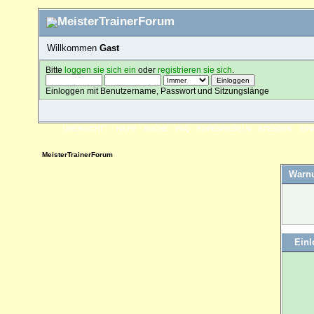
Willkommen
Gast
Bitte
loggen sie sich ein
oder
registrieren sie sich
.
Einloggen mit Benutzername, Passwort und Sitzungslänge
ÜBERSICHT
HILFE
SUCHE
FAQ
FORENREGELN
SPENDEN
EI
MeisterTrainerForum
Warn
Ein