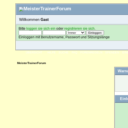
Willkommen
Gast
Bitte
loggen sie sich ein
oder
registrieren sie sich
.
Einloggen mit Benutzername, Passwort und Sitzungslänge
ÜBERSICHT
HILFE
SUCHE
FAQ
FORENREGELN
SPENDEN
EI
MeisterTrainerForum
Warn
Ein