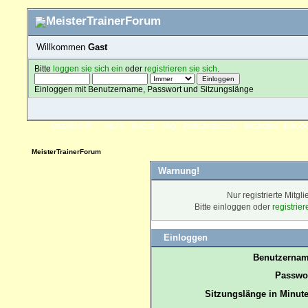
Willkommen
Gast
Bitte
loggen sie sich ein
oder
registrieren sie sich
.
Einloggen mit Benutzername, Passwort und Sitzungslänge
ÜBERSICHT
HILFE
SUCHE
FAQ
FORENREGELN
SPENDEN
EINLO
MeisterTrainerForum
Warnung!
Nur registrierte Mitgl
Bitte einloggen oder
registrie
Einloggen
Benutzernam
Passwor
Sitzungslänge in Minute