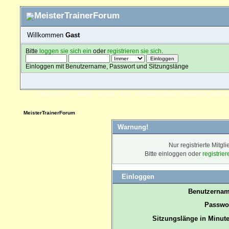
Willkommen
Gast
Bitte
loggen sie sich ein
oder
registrieren sie sich
.
Einloggen mit Benutzername, Passwort und Sitzungslänge
ÜBERSICHT
HILFE
SUCHE
FAQ
FORENREGELN
SPENDEN
EINLO
MeisterTrainerForum
Warnung!
Nur registrierte Mitgl
Bitte einloggen oder
registrie
Einloggen
Benutzernam
Passwor
Sitzungslänge in Minute