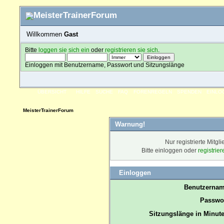
Willkommen
Gast
Bitte
loggen sie sich ein
oder
registrieren sie sich
.
Einloggen mit Benutzername, Passwort und Sitzungslänge
ÜBERSICHT
HILFE
SUCHE
FAQ
FORENREGELN
SPENDEN
EINLO
MeisterTrainerForum
Warnung!
Nur registrierte Mitgl
Bitte einloggen oder
registrie
Einloggen
Benutzernam
Passwor
Sitzungslänge in Minute