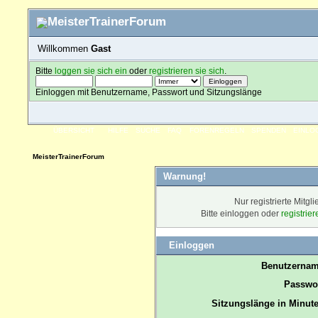
Willkommen
Gast
Bitte
loggen sie sich ein
oder
registrieren sie sich
.
Einloggen mit Benutzername, Passwort und Sitzungslänge
ÜBERSICHT
HILFE
SUCHE
FAQ
FORENREGELN
SPENDEN
EINLO
MeisterTrainerForum
Warnung!
Nur registrierte Mitgl
Bitte einloggen oder
registrie
Einloggen
Benutzernam
Passwor
Sitzungslänge in Minute