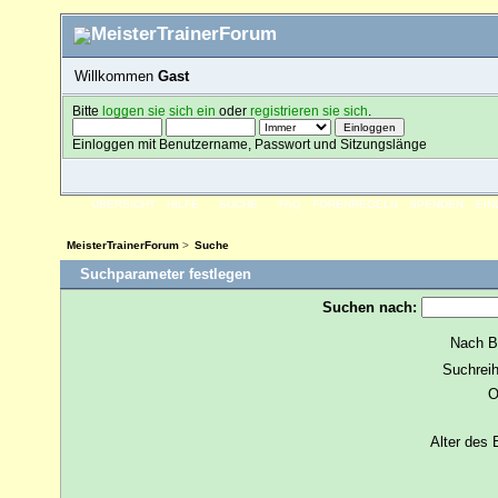
Willkommen
Gast
Bitte
loggen sie sich ein
oder
registrieren sie sich
.
Einloggen mit Benutzername, Passwort und Sitzungslänge
ÜBERSICHT
HILFE
SUCHE
FAQ
FORENREGELN
SPENDEN
EI
MeisterTrainerForum
>
Suche
Suchparameter festlegen
Suchen nach:
Nach B
Suchreih
O
Alter des 