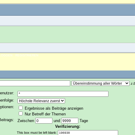
NLOGGEN
REGISTRIEREN
z.B
enutzer:
enfolge:
ptionen:
Ergebnisse als Beiträge anzeigen
Nur Betreff der Themen
Beitrags:
Zwischen
und
Tage
Verifizierung:
This box must be left blank: