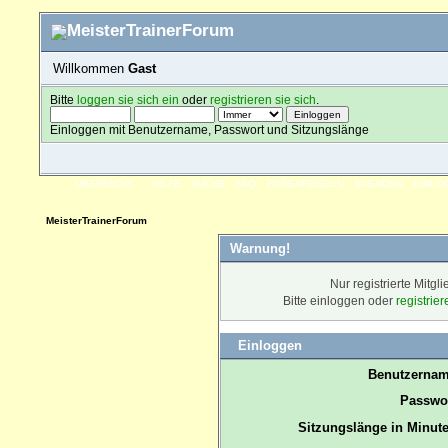
Willkommen
Gast
Bitte
loggen sie sich ein
oder
registrieren sie sich
.
Einloggen mit Benutzername, Passwort und Sitzungslänge
ÜBERSICHT
HILFE
SUCHE
FAQ
FORENREGELN
SPENDEN
EINLO
MeisterTrainerForum
Warnung!
Nur registrierte Mitgl
Bitte einloggen oder
registrie
Einloggen
Benutzernam
Passwor
Sitzungslänge in Minute