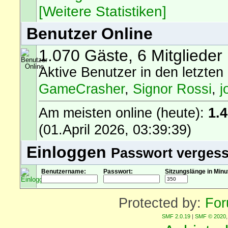
[Weitere Statistiken]
Benutzer Online
1.070 Gäste, 6 Mitglieder
Aktive Benutzer in den letzten
GameCrasher
,
Signor Rossi
,
j
Am meisten online (heute):
1.
(01.April 2026, 03:39:39)
Einloggen
Passwort verges
Benutzername:
Passwort:
Sitzungslänge in Minu
Protected by:
For
SMF 2.0.19
|
SMF © 2020