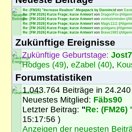
Re: (FM26) "Increase Realism"-Megapack by Daveincid
von
Dave
Re: [FM 2026] Kurze Frage; kurze Antwort
von
DragonFox
(
Allgem
Re: [FM 2026] Kurze Frage; kurze Antwort
von
vonholzminden
(
Al
Re: [FM 2026] Kurze Frage; kurze Antwort
von
Magic1111
(
Allgem
Re: [FM 2026] Kurze Frage; kurze Antwort
von
goldgans
(
Allgeme
Re: [FM 2026] Kurze Frage; kurze Antwort
von
Brave1983
(
Allgem
Zukünftige Ereignisse
Zukünftige Geburtstage:
Jost
Hodges (49)
,
eZabel (40)
,
Kou
Forumstatistiken
1.043.764 Beiträge in 24.240
Neuestes Mitglied:
Fäbs90
Letzter Beitrag:
"
Re: (FM26) 
15:17:56 )
Anzeigen der neuesten Beitr