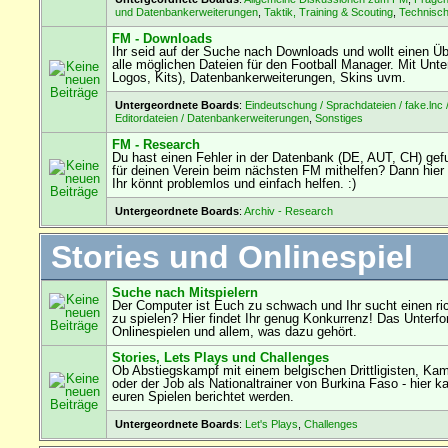
und Datenbankerweiterungen
,
Taktik, Training & Scouting
,
Technisc
FM - Downloads
Ihr seid auf der Suche nach Downloads und wollt einen Übe
alle möglichen Dateien für den Football Manager. Mit Unterf
Logos, Kits), Datenbankerweiterungen, Skins uvm.
Untergeordnete Boards
:
Eindeutschung / Sprachdateien / fake.lnc 
Editordateien / Datenbankerweiterungen
,
Sonstiges
FM - Research
Du hast einen Fehler in der Datenbank (DE, AUT, CH) ge
für deinen Verein beim nächsten FM mithelfen? Dann hier 
Ihr könnt problemlos und einfach helfen. :)
Untergeordnete Boards
:
Archiv - Research
Stories und Onlinespiel
Suche nach Mitspielern
Der Computer ist Euch zu schwach und Ihr sucht einen ri
zu spielen? Hier findet Ihr genug Konkurrenz! Das Unterf
Onlinespielen und allem, was dazu gehört.
Stories, Lets Plays und Challenges
Ob Abstiegskampf mit einem belgischen Drittligisten, Ka
oder der Job als Nationaltrainer von Burkina Faso - hier k
euren Spielen berichtet werden.
Untergeordnete Boards
:
Let's Plays
,
Challenges