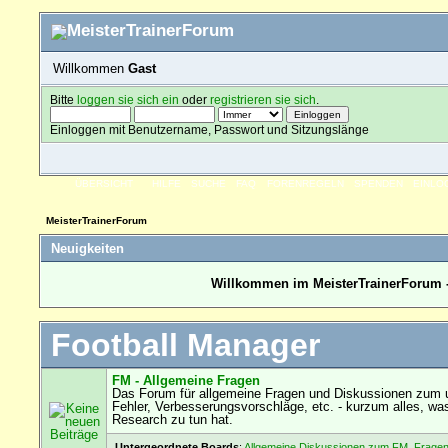
Willkommen
Gast
Bitte
loggen sie sich ein
oder
registrieren sie sich
.
Einloggen mit Benutzername, Passwort und Sitzungslänge
ÜBERSICHT
HILFE
SUCHE
FAQ
FORENREGELN
SPENDEN
EINLO
MeisterTrainerForum
Neuigkeiten
Willkommen im MeisterTrainerForum -
Football Manager
FM - Allgemeine Fragen
Das Forum für allgemeine Fragen und Diskussionen zum u
Fehler, Verbesserungsvorschläge, etc. - kurzum alles, wa
Research zu tun hat.
Untergeordnete Boards
:
Allgemeine Diskussionen zum FM
,
Fragen