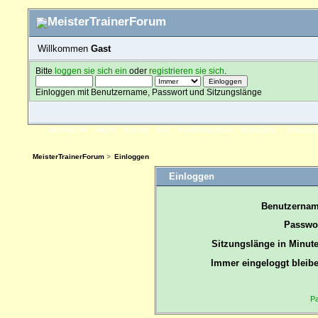
Willkommen
Gast
Bitte
loggen sie sich ein
oder
registrieren sie sich
.
Einloggen mit Benutzername, Passwort und Sitzungslänge
ÜBERSICHT
HILFE
SUCHE
FAQ
FORENREGELN
SPENDEN
EINLOG
MeisterTrainerForum
>
Einloggen
Einloggen
Benutzernam
Passwor
Sitzungslänge in Minute
Immer eingeloggt bleibe
Pa