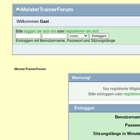
Willkommen
Gast
Bitte
loggen sie sich ein
oder
registrieren sie sich
.
Einloggen mit Benutzername, Passwort und Sitzungslänge
ÜBERSICHT
HILFE
SUCHE
FAQ
FORENREGELN
SPENDEN
EINLO
MeisterTrainerForum
Warnung!
Nur registrierte Mitgl
Bitte einloggen oder
registrie
Einloggen
Benutzernam
Passwor
Sitzungslänge in Minute