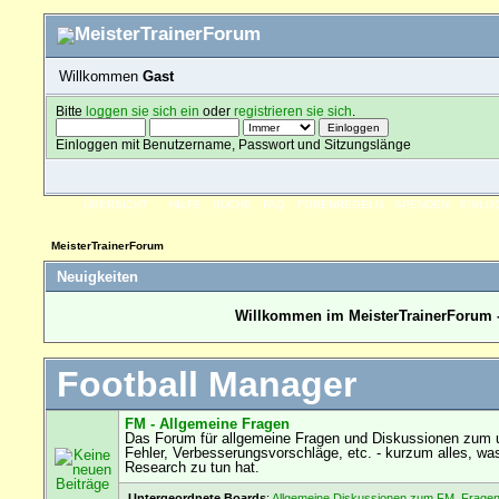
Willkommen
Gast
Bitte
loggen sie sich ein
oder
registrieren sie sich
.
Einloggen mit Benutzername, Passwort und Sitzungslänge
ÜBERSICHT
HILFE
SUCHE
FAQ
FORENREGELN
SPENDEN
EINLO
MeisterTrainerForum
Neuigkeiten
Willkommen im MeisterTrainerForum -
Football Manager
FM - Allgemeine Fragen
Das Forum für allgemeine Fragen und Diskussionen zum u
Fehler, Verbesserungsvorschläge, etc. - kurzum alles, wa
Research zu tun hat.
Untergeordnete Boards
:
Allgemeine Diskussionen zum FM
,
Fragen