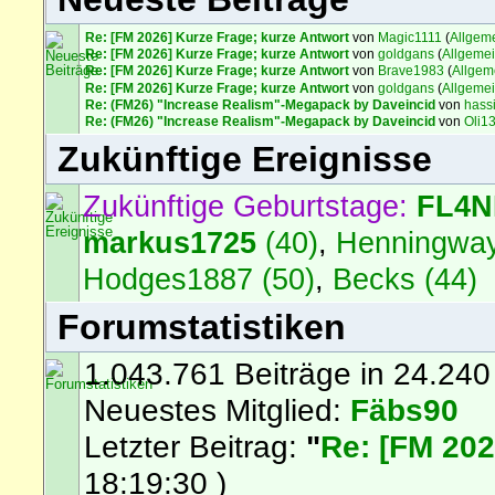
Re: [FM 2026] Kurze Frage; kurze Antwort
von
Magic1111
(
Allgem
Re: [FM 2026] Kurze Frage; kurze Antwort
von
goldgans
(
Allgeme
Re: [FM 2026] Kurze Frage; kurze Antwort
von
Brave1983
(
Allgem
Re: [FM 2026] Kurze Frage; kurze Antwort
von
goldgans
(
Allgeme
Re: (FM26) "Increase Realism"-Megapack by Daveincid
von
hass
Re: (FM26) "Increase Realism"-Megapack by Daveincid
von
Oli1
Zukünftige Ereignisse
Zukünftige Geburtstage:
FL4
markus1725
(40)
,
Henningway
Hodges1887 (50)
,
Becks (44)
Forumstatistiken
1.043.761 Beiträge in 24.240
Neuestes Mitglied:
Fäbs90
Letzter Beitrag:
"
Re: [FM 202
18:19:30 )