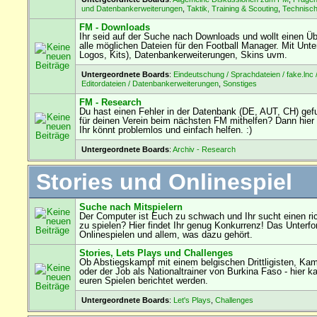
und Datenbankerweiterungen
,
Taktik, Training & Scouting
,
Technisc
FM - Downloads
Ihr seid auf der Suche nach Downloads und wollt einen Übe
alle möglichen Dateien für den Football Manager. Mit Unterf
Logos, Kits), Datenbankerweiterungen, Skins uvm.
Untergeordnete Boards
:
Eindeutschung / Sprachdateien / fake.lnc 
Editordateien / Datenbankerweiterungen
,
Sonstiges
FM - Research
Du hast einen Fehler in der Datenbank (DE, AUT, CH) ge
für deinen Verein beim nächsten FM mithelfen? Dann hier 
Ihr könnt problemlos und einfach helfen. :)
Untergeordnete Boards
:
Archiv - Research
Stories und Onlinespiel
Suche nach Mitspielern
Der Computer ist Euch zu schwach und Ihr sucht einen ri
zu spielen? Hier findet Ihr genug Konkurrenz! Das Unterf
Onlinespielen und allem, was dazu gehört.
Stories, Lets Plays und Challenges
Ob Abstiegskampf mit einem belgischen Drittligisten, Ka
oder der Job als Nationaltrainer von Burkina Faso - hier k
euren Spielen berichtet werden.
Untergeordnete Boards
:
Let's Plays
,
Challenges