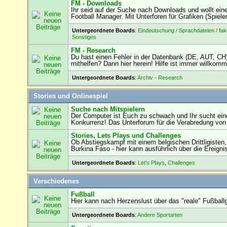
FM - Downloads
Ihr seid auf der Suche nach Downloads und wollt eine
Football Manager. Mit Unterforen für Grafiken (Spiel
Untergeordnete Boards
:
Eindeutschung / Sprachdateien / fak
Sonstiges
FM - Research
Du hast einen Fehler in der Datenbank (DE, AUT, C
mithelfen? Dann hier herein! Hilfe ist immer willkomm
Untergeordnete Boards
:
Archiv - Research
Stories und Onlinespiel
Suche nach Mitspielern
Der Computer ist Euch zu schwach und Ihr sucht eine
Konkurrenz! Das Unterforum für die Verabredung von 
Stories, Lets Plays und Challenges
Ob Abstiegskampf mit einem belgischen Drittligisten
Burkina Faso - hier kann ausführlich über die Ereigni
Untergeordnete Boards
:
Let's Plays
,
Challenges
Verschiedenes
Fußball
Hier kann nach Herzenslust über das "reale" Fußball
Untergeordnete Boards
:
Andere Sportarten