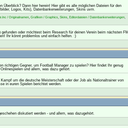
n Überblick? Dann hier herein! Hier gibt es alle möglichen Dateien für den
erbilder, Logos, Kits), Datenbankerweiterungen, Skins uvm.
e.lnc / Originalnamen
,
Grafiken / Graphics
,
Skins
,
Editordateien / Datenbankerweiterungen
,
H) gefunden oder möchtest beim Research für deinen Verein beim nächsten F
en! Ihr könnt problemlos und einfach helfen. :)
n richtigen Gegner, um Football Manager zu spielen? Hier findet Ihr genug
Onlinespielen und allem, was dazu gehört.
, Kampf um die deutsche Meisterschaft oder der Job als Nationaltrainer von
sse in euren Spielen berichtet werden.
geschehen diskutiert werden - und allem, was dazugehört.