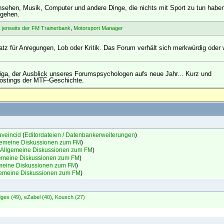
sehen, Musik, Computer und andere Dinge, die nichts mit Sport zu tun haben
 gehen.
 jenseits der FM Trainerbank
,
Motorsport Manager
atz für Anregungen, Lob oder Kritik. Das Forum verhält sich merkwürdig oder 
liga, der Ausblick unseres Forumspsychologen aufs neue Jahr... Kurz und
Postings der MTF-Geschichte.
veincid
(
Editordateien / Datenbankerweiterungen
)
gemeine Diskussionen zum FM
)
Allgemeine Diskussionen zum FM
)
emeine Diskussionen zum FM
)
meine Diskussionen zum FM
)
gemeine Diskussionen zum FM
)
ges (49)
,
eZabel (40)
,
Kousch (27)