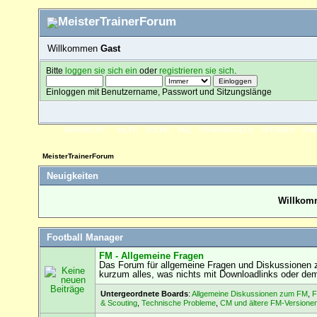
Willkommen
Gast
Bitte
loggen sie sich ein
oder
registrieren sie sich
.
Einloggen mit Benutzername, Passwort und Sitzungslänge
ÜBERSICHT
HILFE
SUCHE
FAQ
FORENREGELN
SPENDEN
EI
MeisterTrainerForum
Neuigkeiten
Willkomm
Football Manager
FM - Allgemeine Fragen
Das Forum für allgemeine Fragen und Diskussionen z
kurzum alles, was nichts mit Downloadlinks oder de
Untergeordnete Boards
:
Allgemeine Diskussionen zum FM
,
F
& Scouting
,
Technische Probleme
,
CM und ältere FM-Versione