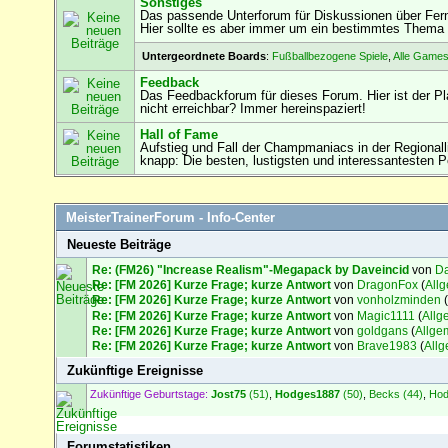
Sonstiges
Das passende Unterforum für Diskussionen über Fern
Hier sollte es aber immer um ein bestimmtes Thema
Untergeordnete Boards
:
Fußballbezogene Spiele
,
Alle Games
Feedback
Das Feedbackforum für dieses Forum. Hier ist der Pl
nicht erreichbar? Immer hereinspaziert!
Hall of Fame
Aufstieg und Fall der Champmaniacs in der Regional
knapp: Die besten, lustigsten und interessantesten 
MeisterTrainerForum - Info-Center
Neueste Beiträge
Re: (FM26) "Increase Realism"-Megapack by Daveincid
von
Da
Re: [FM 2026] Kurze Frage; kurze Antwort
von
DragonFox
(
All
Re: [FM 2026] Kurze Frage; kurze Antwort
von
vonholzminden
(
Re: [FM 2026] Kurze Frage; kurze Antwort
von
Magic1111
(
Allg
Re: [FM 2026] Kurze Frage; kurze Antwort
von
goldgans
(
Allge
Re: [FM 2026] Kurze Frage; kurze Antwort
von
Brave1983
(
All
Zukünftige Ereignisse
Zukünftige Geburtstage:
Jost75
(51)
,
Hodges1887
(50)
,
Becks (44)
,
Hod
Forumstatistiken