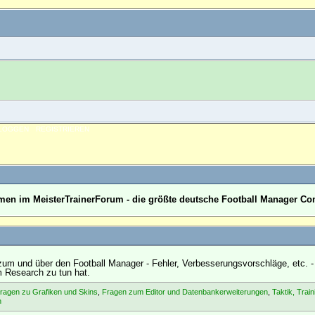
NLOGGEN
REGISTRIEREN
en im MeisterTrainerForum - die größte deutsche Football Manager C
um und über den Football Manager - Fehler, Verbesserungsvorschläge, etc. -
m Research zu tun hat.
ragen zu Grafiken und Skins
,
Fragen zum Editor und Datenbankerweiterungen
,
Taktik, Train
n