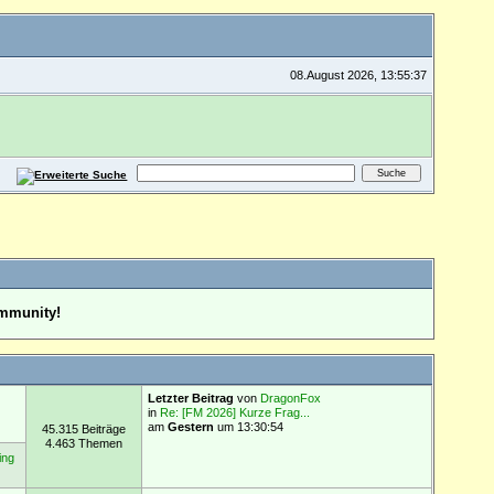
08.August 2026, 13:55:37
ommunity!
Letzter Beitrag
von
DragonFox
in
Re: [FM 2026] Kurze Frag...
am
Gestern
um 13:30:54
45.315 Beiträge
4.463 Themen
ing