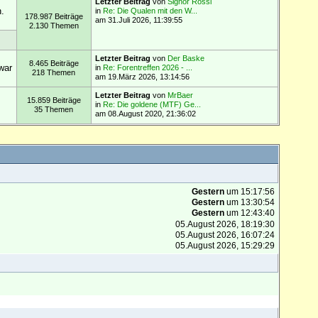
Letzter Beitrag
von
Signor Rossi
.
in
Re: Die Qualen mit den W...
178.987 Beiträge
am 31.Juli 2026, 11:39:55
2.130 Themen
Letzter Beitrag
von
Der Baske
8.465 Beiträge
war
in
Re: Forentreffen 2026 - ...
218 Themen
am 19.März 2026, 13:14:56
Letzter Beitrag
von
MrBaer
15.859 Beiträge
in
Re: Die goldene (MTF) Ge...
35 Themen
am 08.August 2020, 21:36:02
Gestern
um 15:17:56
Gestern
um 13:30:54
Gestern
um 12:43:40
05.August 2026, 18:19:30
05.August 2026, 16:07:24
05.August 2026, 15:29:29