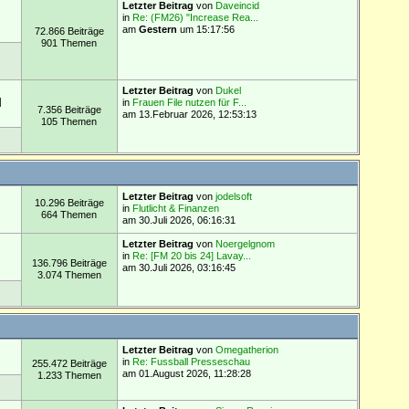
Letzter Beitrag
von
Daveincid
in
Re: (FM26) "Increase Rea...
am
Gestern
um 15:17:56
72.866 Beiträge
901 Themen
Letzter Beitrag
von
Dukel
M
in
Frauen File nutzen für F...
7.356 Beiträge
am 13.Februar 2026, 12:53:13
105 Themen
Letzter Beitrag
von
jodelsoft
10.296 Beiträge
in
Flutlicht & Finanzen
664 Themen
am 30.Juli 2026, 06:16:31
Letzter Beitrag
von
Noergelgnom
in
Re: [FM 20 bis 24] Lavay...
136.796 Beiträge
am 30.Juli 2026, 03:16:45
3.074 Themen
Letzter Beitrag
von
Omegatherion
in
Re: Fussball Presseschau
255.472 Beiträge
am 01.August 2026, 11:28:28
1.233 Themen