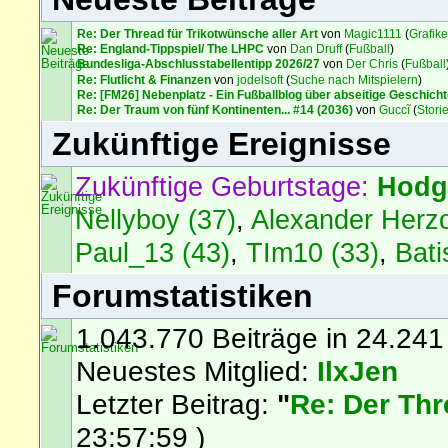
Re: Der Thread für Trikotwünsche aller Art
von
Magic1111
(
Grafike
Re: England-Tippspiel/ The LHPC
von
Dan Druff
(
Fußball
)
Bundesliga-Abschlusstabellentipp 2026/27
von
Der Chris
(
Fußball
Re: Flutlicht & Finanzen
von
jodelsoft
(
Suche nach Mitspielern
)
Re: [FM26] Nebenplatz - Ein Fußballblog über abseitige Geschich
Re: Der Traum von fünf Kontinenten... #14 (2036)
von
Guccĩ
(
Stori
Zukünftige Ereignisse
Zukünftige Geburtstage:
Hodg
Nellyboy (37)
,
Alexander Herzo
Paul_13 (43)
,
TIm10 (33)
,
Bati
Forumstatistiken
1.043.770 Beiträge in 24.241
Neuestes Mitglied:
IlxJen
Letzter Beitrag:
"
Re: Der Thre
23:57:59 )