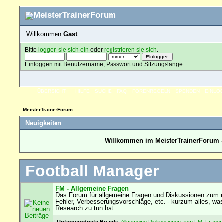
Willkommen
Gast
Bitte
loggen sie sich ein
oder
registrieren sie sich
.
Einloggen mit Benutzername, Passwort und Sitzungslänge
ÜBERSICHT
HILFE
SUCHE
FAQ
FORENREGELN
SPENDEN
EINLO
MeisterTrainerForum
Neuigkeiten
Willkommen im MeisterTrainerForum -
Football Manager
FM - Allgemeine Fragen
Das Forum für allgemeine Fragen und Diskussionen zum u
Fehler, Verbesserungsvorschläge, etc. - kurzum alles, wa
Research zu tun hat.
Untergeordnete Boards
:
Allgemeine Diskussionen zum FM
,
Fragen