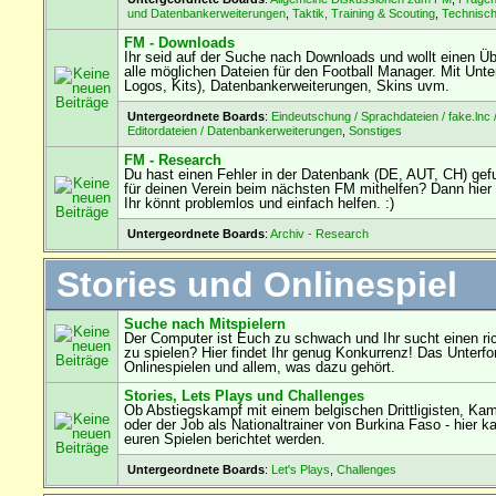
und Datenbankerweiterungen
,
Taktik, Training & Scouting
,
Technisc
FM - Downloads
Ihr seid auf der Suche nach Downloads und wollt einen Übe
alle möglichen Dateien für den Football Manager. Mit Unterf
Logos, Kits), Datenbankerweiterungen, Skins uvm.
Untergeordnete Boards
:
Eindeutschung / Sprachdateien / fake.lnc 
Editordateien / Datenbankerweiterungen
,
Sonstiges
FM - Research
Du hast einen Fehler in der Datenbank (DE, AUT, CH) ge
für deinen Verein beim nächsten FM mithelfen? Dann hier 
Ihr könnt problemlos und einfach helfen. :)
Untergeordnete Boards
:
Archiv - Research
Stories und Onlinespiel
Suche nach Mitspielern
Der Computer ist Euch zu schwach und Ihr sucht einen ri
zu spielen? Hier findet Ihr genug Konkurrenz! Das Unterf
Onlinespielen und allem, was dazu gehört.
Stories, Lets Plays und Challenges
Ob Abstiegskampf mit einem belgischen Drittligisten, Ka
oder der Job als Nationaltrainer von Burkina Faso - hier k
euren Spielen berichtet werden.
Untergeordnete Boards
:
Let's Plays
,
Challenges