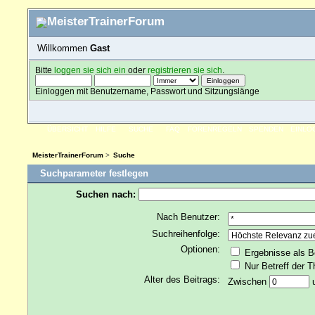
Willkommen
Gast
Bitte
loggen sie sich ein
oder
registrieren sie sich
.
Einloggen mit Benutzername, Passwort und Sitzungslänge
ÜBERSICHT
HILFE
SUCHE
FAQ
FORENREGELN
SPENDEN
EINLO
MeisterTrainerForum
>
Suche
Suchparameter festlegen
Suchen nach:
Nach Benutzer:
Suchreihenfolge:
Optionen:
Ergebnisse als B
Nur Betreff der 
Alter des Beitrags:
Zwischen