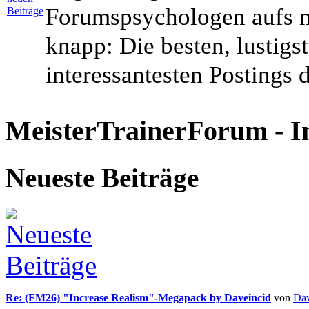
Forumspsychologen aufs n
knapp: Die besten, lustigs
interessantesten Postings
MeisterTrainerForum - I
Neueste Beiträge
Re: (FM26) "Increase Realism"-Megapack by Daveincid
von
Dav