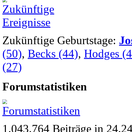
Zukünftige Geburtstage:
Jo
(50)
,
Becks (44)
,
Hodges (4
(27)
Forumstatistiken
1.043.764 Beiträge in 24.